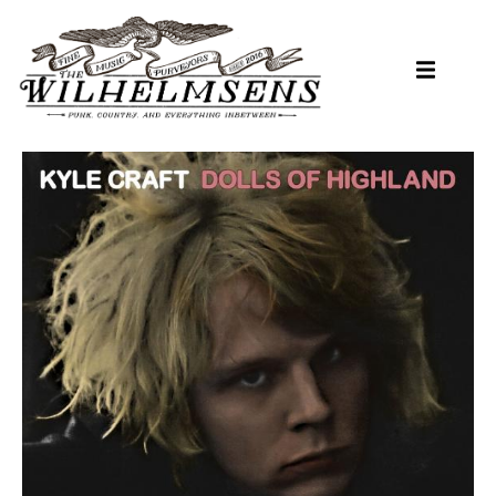
Hopp
til
hovedinnhold