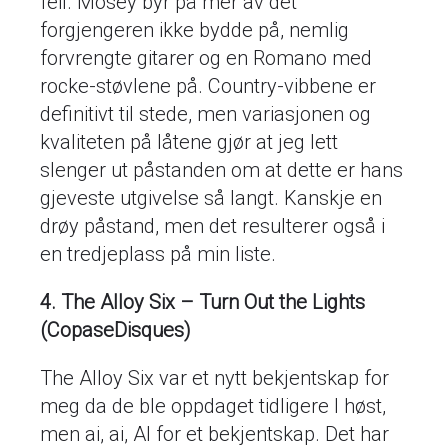
feil. Mosey byr på mer av det
forgjengeren ikke bydde på, nemlig
forvrengte gitarer og en Romano med
rocke-støvlene på. Country-vibbene er
definitivt til stede, men variasjonen og
kvaliteten på låtene gjør at jeg lett
slenger ut påstanden om at dette er hans
gjeveste utgivelse så langt. Kanskje en
drøy påstand, men det resulterer også i
en tredjeplass på min liste.
4. The Alloy Six – Turn Out the Lights
(CopaseDisques)
The Alloy Six var et nytt bekjentskap for
meg da de ble oppdaget tidligere I høst,
men ai, ai, AI for et bekjentskap. Det har