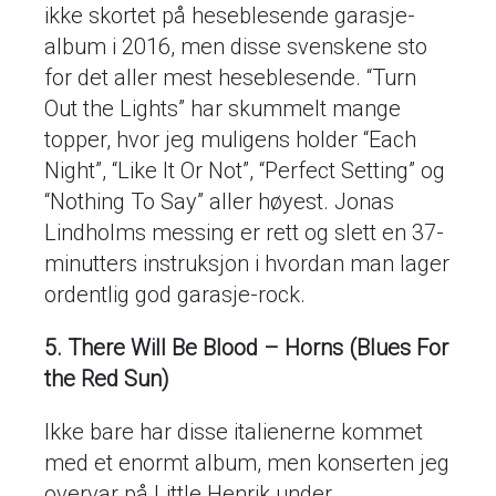
ikke skortet på heseblesende garasje-
album i 2016, men disse svenskene sto
for det aller mest heseblesende. “Turn
Out the Lights” har skummelt mange
topper, hvor jeg muligens holder “Each
Night”, “Like It Or Not”, “Perfect Setting” og
“Nothing To Say” aller høyest. Jonas
Lindholms messing er rett og slett en 37-
minutters instruksjon i hvordan man lager
ordentlig god garasje-rock.
5. There Will Be Blood – Horns (Blues For
the Red Sun)
Ikke bare har disse italienerne kommet
med et enormt album, men konserten jeg
overvar på Little Henrik under