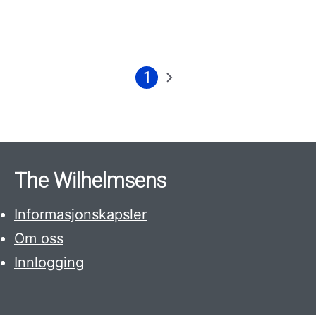
1
Nåværende
Neste
side
side
The Wilhelmsens
Informasjonskapsler
Om oss
Innlogging