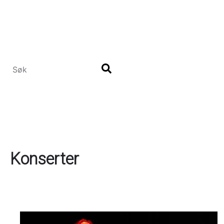
Hopp
til
hovedinnhold
Konserter