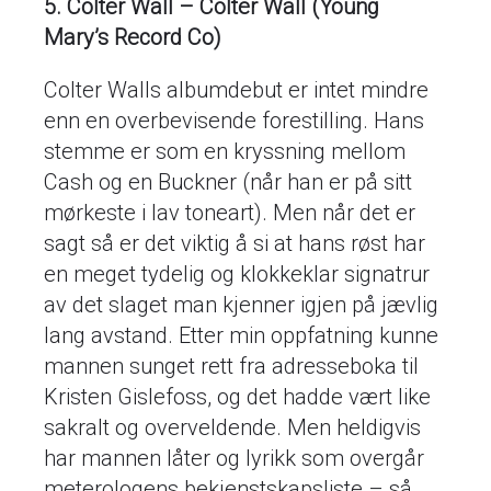
5. Colter Wall – Colter Wall (Young
Mary’s Record Co)
Colter Walls albumdebut er intet mindre
enn en overbevisende forestilling. Hans
stemme er som en kryssning mellom
Cash og en Buckner (når han er på sitt
mørkeste i lav toneart). Men når det er
sagt så er det viktig å si at hans røst har
en meget tydelig og klokkeklar signatrur
av det slaget man kjenner igjen på jævlig
lang avstand. Etter min oppfatning kunne
mannen sunget rett fra adresseboka til
Kristen Gislefoss, og det hadde vært like
sakralt og overveldende. Men heldigvis
har mannen låter og lyrikk som overgår
meterologens bekjenstskapsliste – så