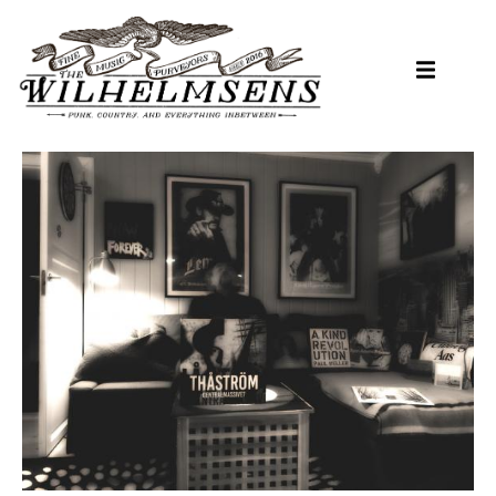
Hopp
til
hovedinnhold