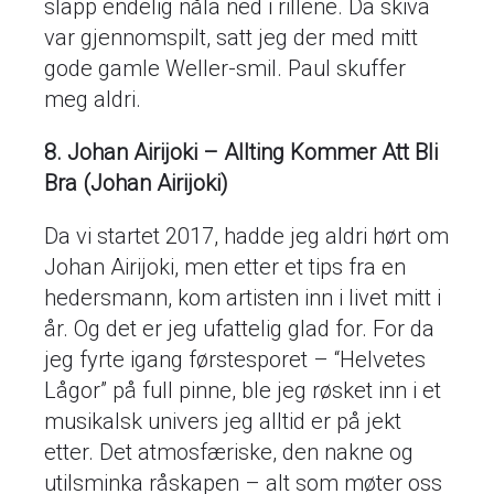
slapp endelig nåla ned i rillene. Da skiva
var gjennomspilt, satt jeg der med mitt
gode gamle Weller-smil. Paul skuffer
meg aldri.
8. Johan Airijoki – Allting Kommer Att Bli
Bra (Johan Airijoki)
Da vi startet 2017, hadde jeg aldri hørt om
Johan Airijoki, men etter et tips fra en
hedersmann, kom artisten inn i livet mitt i
år. Og det er jeg ufattelig glad for. For da
jeg fyrte igang førstesporet – “Helvetes
Lågor” på full pinne, ble jeg røsket inn i et
musikalsk univers jeg alltid er på jekt
etter. Det atmosfæriske, den nakne og
utilsminka råskapen – alt som møter oss