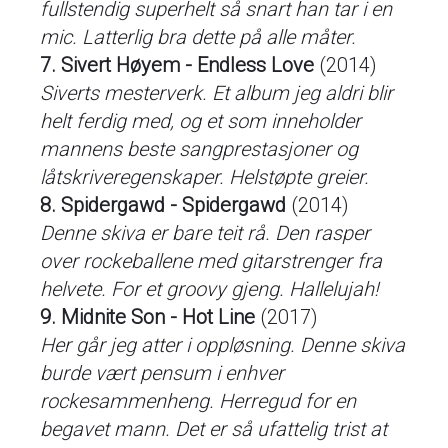
fullstendig superhelt så snart han tar i en
mic. Latterlig bra dette på alle måter.
7. Sivert Høyem - Endless Love
(2014)
Siverts mesterverk. Et album jeg aldri blir
helt ferdig med, og et som inneholder
mannens beste sangprestasjoner og
låtskriveregenskaper. Helstøpte greier.
8. Spidergawd - Spidergawd
(2014)
Denne skiva er bare teit rå. Den rasper
over rockeballene med gitarstrenger fra
helvete. For et groovy gjeng. Hallelujah!
9. Midnite Son - Hot Line
(2017)
Her går jeg atter i oppløsning. Denne skiva
burde vært pensum i enhver
rockesammenheng. Herregud for en
begavet mann. Det er så ufattelig trist at