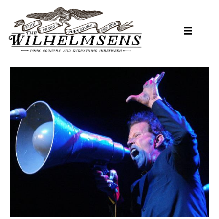
Hopp
til
hovedinnhold