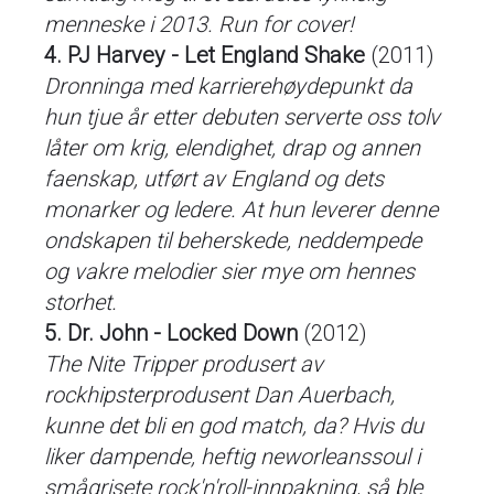
menneske i 2013. Run for cover!
4. PJ Harvey - Let England Shake
(2011)
Dronninga med karrierehøydepunkt da
hun tjue år etter debuten serverte oss tolv
låter om krig, elendighet, drap og annen
faenskap, utført av England og dets
monarker og ledere. At hun leverer denne
ondskapen til beherskede, neddempede
og vakre melodier sier mye om hennes
storhet.
5. Dr. John - Locked Down
(2012)
The Nite Tripper produsert av
rockhipsterprodusent Dan Auerbach,
kunne det bli en god match, da? Hvis du
liker dampende, heftig neworleanssoul i
smågrisete rock'n'roll-innpakning, så ble