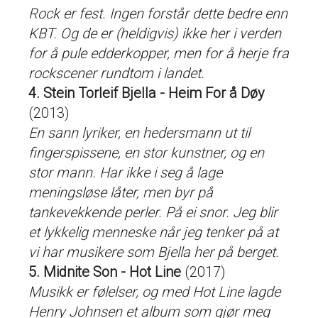
Rock er fest. Ingen forstår dette bedre enn
KBT. Og de er (heldigvis) ikke her i verden
for å pule edderkopper, men for å herje fra
rockscener rundtom i landet.
4. Stein Torleif Bjella - Heim For å Døy
(2013)
En sann lyriker, en hedersmann ut til
fingerspissene, en stor kunstner, og en
stor mann. Har ikke i seg å lage
meningsløse låter, men byr på
tankevekkende perler. På ei snor. Jeg blir
et lykkelig menneske når jeg tenker på at
vi har musikere som Bjella her på berget.
5. Midnite Son - Hot Line
(2017)
Musikk er følelser, og med Hot Line lagde
Henry Johnsen et album som gjør meg