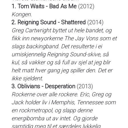
1. Tom Waits - Bad As Me
(2012)
Kongen.
2. Reigning Sound - Shattered
(2014)
Greg Cartwright byttet ut hele bandet, og
fikk inn newyorkerne The Jay Vons som et
slags backingband. Det resulterte i ei
umiskjennelig Reigning Sound-skive, så
kul, så vakker og så full av sjel at jeg blir
helt matt hver gang jeg spiller den. Det er
ikke sjeldent.
3. Oblivians - Desperation
(2013)
Rockerne over alle rockere. Eric, Greg og
Jack holder liv i Memphis, Tennessee som
en rockmetropol, og slapp denne
energibomba ut av intet. Og gjorde
samtidig meg til et særdeles lykkelig