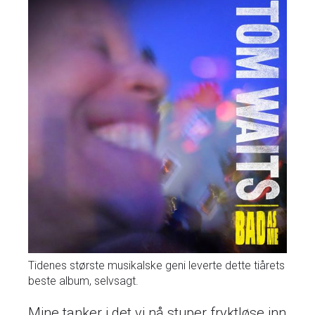
Tidenes største musikalske geni leverte dette tiårets
beste album, selvsagt.
Mine tanker i det vi nå stuper fryktløse inn