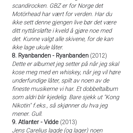
scandirocken. GBZ er for Norge det
Motörhead har vært for verden. Har du
ikke sett denne gjengen live bør det være
ditt nyttårsløfte i kveld å gjøre noe med
det. Kunne valgt alle skivene, for de kan
ikke lage ukule låter.
8. Ryanbanden - Ryanbanden
(2012)
Dette er albumet jeg setter på når jeg skal
kose meg med en whiskey, når jeg vil høre
underfundige låter, spilt av noen av de
fineste musikerne vi har. Et dobbeltalbum
som aldri blir kjedelig. Bare sjekk ut "Kong
Nikotin" f.eks., så skjønner du hva jeg
mener. Gull.
9. Atlanter - Vidde
(2013)
Jens Carelius lagde (og lager) noen