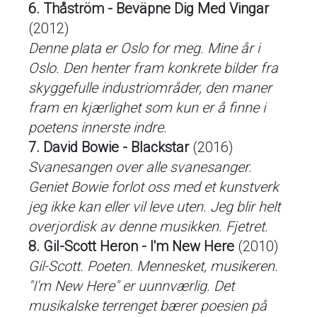
6. Thåström - Beväpne Dig Med Vingar
(2012)
Denne plata er Oslo for meg. Mine år i
Oslo. Den henter fram konkrete bilder fra
skyggefulle industriområder, den maner
fram en kjærlighet som kun er å finne i
poetens innerste indre.
7. David Bowie - Blackstar
(2016)
Svanesangen over alle svanesanger.
Geniet Bowie forlot oss med et kunstverk
jeg ikke kan eller vil leve uten. Jeg blir helt
overjordisk av denne musikken. Fjetret.
8. Gil-Scott Heron - I'm New Here
(2010)
Gil-Scott. Poeten. Mennesket, musikeren.
"I'm New Here" er uunnværlig. Det
musikalske terrenget bærer poesien på