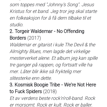
som toppes med "Johnny's Song". Jesus
Kristus for et band. Jeg tror jeg skal starte
en folkeaksjon for å få dem tilbake til et
studio.
2. Torgeir Waldemar - No Offending
Borders
(2017)
Waldemar er gitarist i kule The Devil & the
Almighty Blues, men lagde det virkelige
mesterverket alene. Et album jeg kan spille
tre ganger på rappen, og fortsatt ville ha
mer. Låter blir ikke så fryktelig mer
slitesterke enn dette.
3. Kosmisk Boogie Tribe - We’re Not Here
to Fuck Spiders
(2018)
Et av verdens beste rock'n'roll-band. Rock
er morsomt. Rock er kult. Rock er baller.