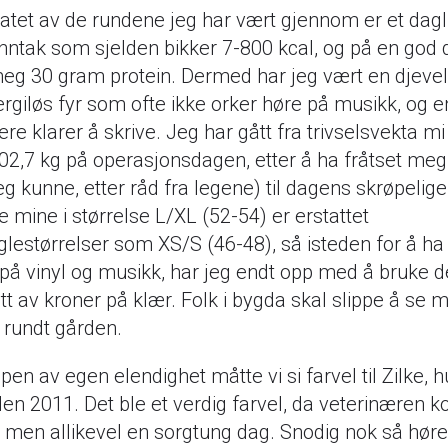
atet av de rundene jeg har vært gjennom er et dagl
inntak som sjelden bikker 7-800 kcal, og på en god 
meg 30 gram protein. Dermed har jeg vært en djeve
rgiløs fyr som ofte ikke orker høre på musikk, og 
ere klarer å skrive. Jeg har gått fra trivselsvekta m
102,7 kg på operasjonsdagen, etter å ha fråtset me
eg kunne, etter råd fra legene) til dagens skrøpelige 
 mine i størrelse L/XL (52-54) er erstattet
glestørrelser som XS/S (46-48), så isteden for å ha
på vinyl og musikk, har jeg endt opp med å bruke d
tt av kroner på klær. Folk i bygda skal slippe å se 
 rundt gården.
pen av egen elendighet måtte vi si farvel til Zilke, 
den 2011. Det ble et verdig farvel, da veterinæren
s, men allikevel en sorgtung dag. Snodig nok så høre