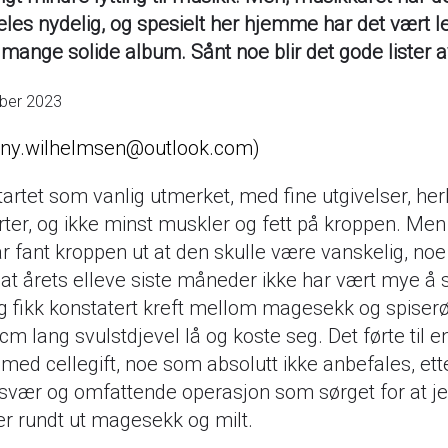
eles nydelig, og spesielt her hjemme har det vært l
 mange solide album. Sånt noe blir det gode lister a
ber 2023
nny.wilhelmsen@outlook.com
tartet som vanlig utmerket, med fine utgivelser, her
ter, og ikke minst muskler og fett på kroppen. Men 
r fant kroppen ut at den skulle være vanskelig, no
il at årets elleve siste måneder ikke har vært mye å 
g fikk konstatert kreft mellom magesekk og spiserø
cm lang svulstdjevel lå og koste seg. Det førte til e
med cellegift, noe som absolutt ikke anbefales, ett
svær og omfattende operasjon som sørget for at je
er rundt ut magesekk og milt.