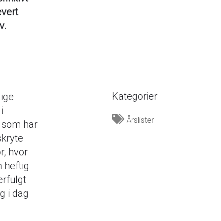
evert
v.
Kategorier
lige
i
Årslister
e som har
skryte
r, hvor
n heftig
erfulgt
g i dag