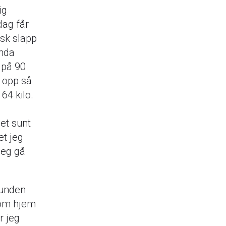
ig
dag får
lsk slapp
enda
i på 90
g opp så
64 kilo.
 et sunt
et jeg
meg gå
hunden
 kom hjem
r jeg