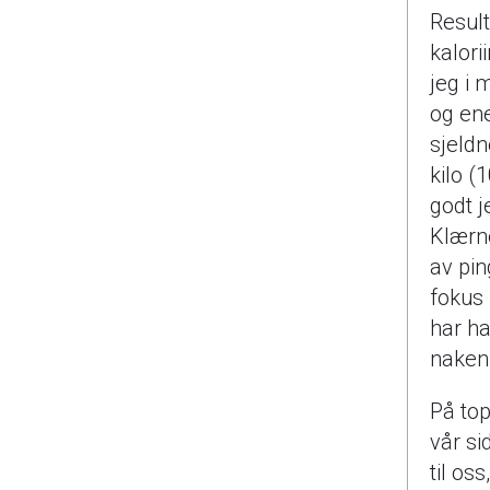
Result
kalori
jeg i 
og ene
sjeldn
kilo (
godt j
Klærne
av pin
fokus 
har ha
naken
På top
vår si
til os