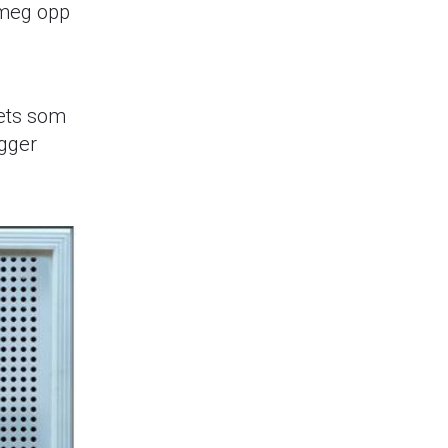
 meg opp
rets som
igger