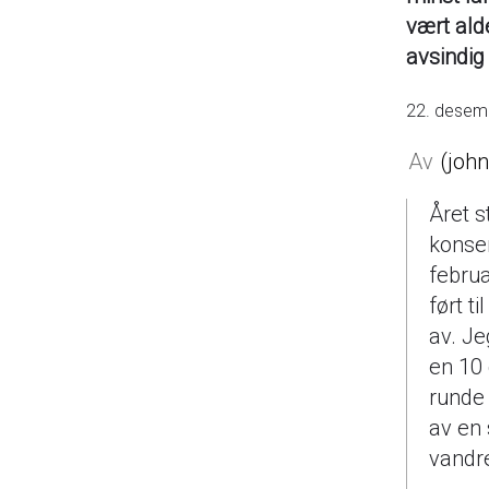
vært ald
avsindig
22. desem
joh
Året s
konser
februa
ført t
av. Je
en 10 
runde 
av en 
vandr