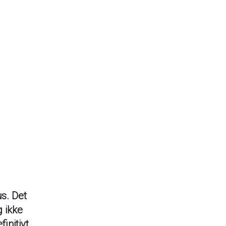
us. Det
g ikke
initivt