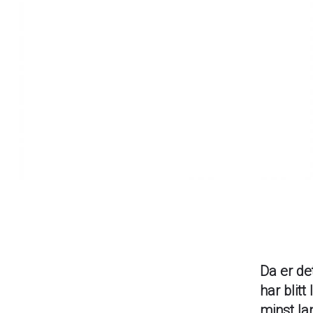
Da er det
har blitt
minst lan