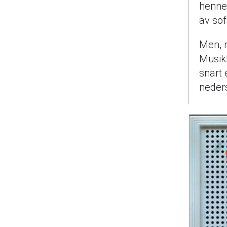
henne 
av sof
Men, n
Musikk
snart 
neders