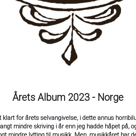
Årets Album 2023 - Norge
 klart for årets selvangivelse, i dette annus horribil
 langt mindre skriving i år enn jeg hadde håpet på, o
gt mindre lytting til musikk. Men, musikkåret har def