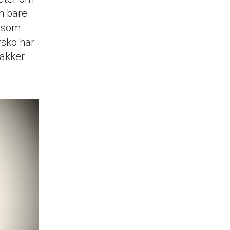
om bare
r som
rsko har
akker