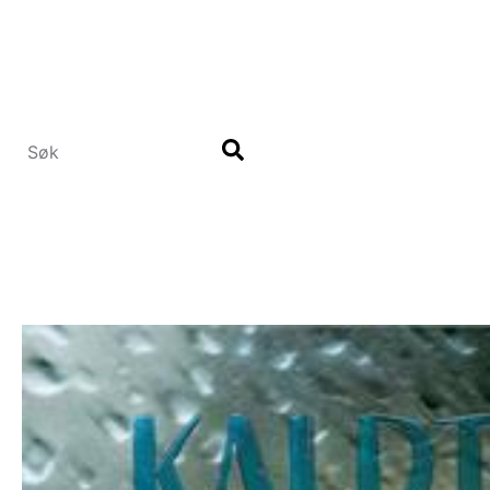
Hopp
til
hovedinnhold