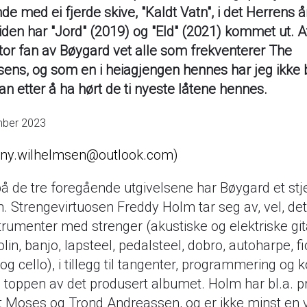
de med ei fjerde skive, "Kaldt Vatn", i det Herrens å
den har "Jord" (2019) og "Eld" (2021) kommet ut. At
 stor fan av Bøygard vet alle som frekventerer The
ens, og som en i heiagjengen hennes har jeg ikke b
an etter å ha hørt de ti nyeste låtene hennes.
mber 2023
nny.wilhelmsen@outlook.com
 de tre foregående utgivelsene har Bøygard et stje
. Strengevirtuosen Freddy Holm tar seg av, vel, de
trumenter med strenger (akustiske og elektriske git
in, banjo, lapsteel, pedalsteel, dobro, autoharpe, fio
 og cello), i tillegg til tangenter, programmering og k
 toppen av det produsert albumet. Holm har bl.a. p
 Moses og Trond Andreassen, og er ikke minst en vi