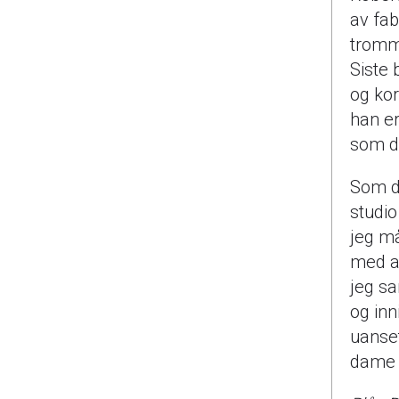
av fa
tromme
Siste 
og kor
han e
som d
Som d
studio
jeg må
med a
jeg sa
og inn
uanset
dame 