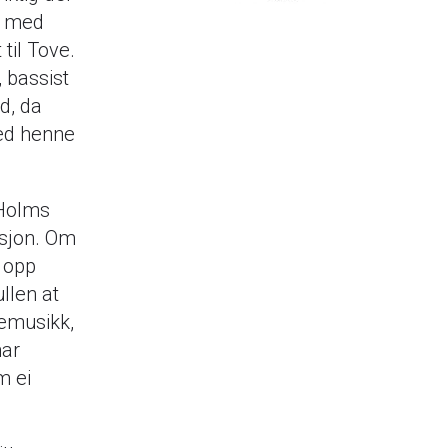
n med
til Tove.
 bassist
d, da
med henne
 Holms
ksjon. Om
 opp
llen at
lkemusikk,
har
m ei