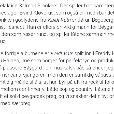
belaktige Salmon Smokers. Der spiller han samme
slager Eivind Kløverud, som også er med i bandet 
brikke i godlydene fra
Kaldt Vatn
er Jørun Bøgeberg,
ist i bandet. Han er ellers en viktig mann for Bøygar
r den som reiser rundt og spiller låtene sammen 
uo.
e forrige albumene er
Kaldt Vatn
spilt inn i Freddy
 i Halden, noe som borger for perfekt lyd og produ
 plassere Bøygard i en musikalsk bås så ender jeg
mericana-sjangeren, men den er samtidig såpass u
mtidig må ile til å si at hun byr på alt fra rock til fo
imellom der finner vi både pop og country. Låtene 
t et solid bøygardsk preg, og vi snakker definitivt o
med særpreg.