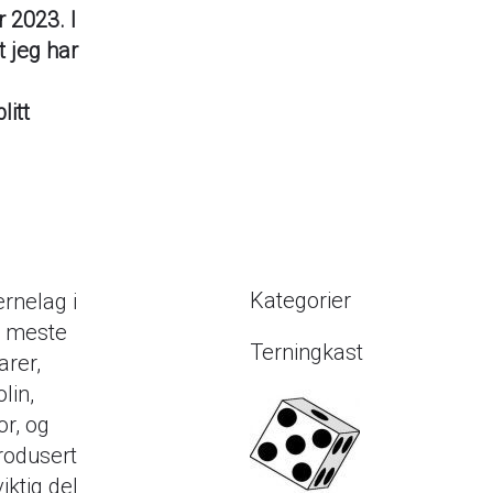
r 2023. I
 jeg har
litt
Kategorier
rnelag i
t meste
Terningkast
arer,
lin,
or, og
rodusert
ktig del