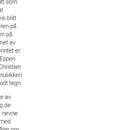
itt som
at
s blitt
elen på
en på
rmet av
intet er
n Espen
Christian
 musikken
odt tegn.
ie av
og de
el nevne
n med
låter om