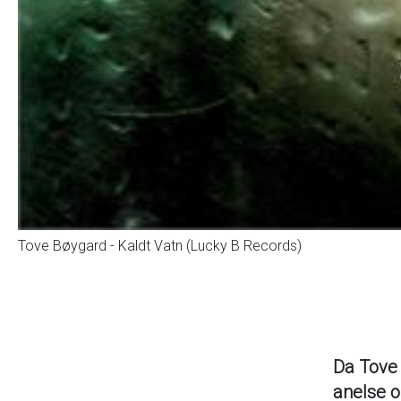
Tove Bøygard - Kaldt Vatn (Lucky B Records)
Da Tove 
anelse o