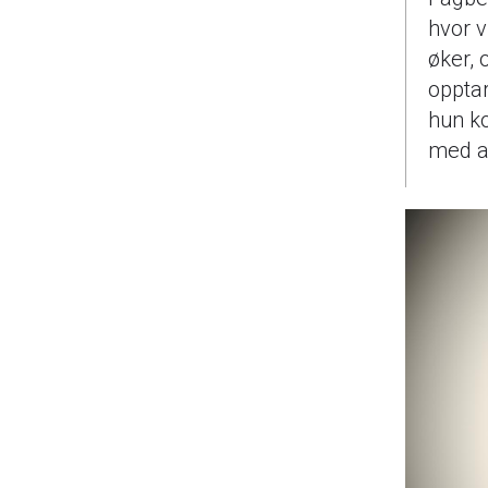
hvor v
øker, 
opptar
hun k
med a