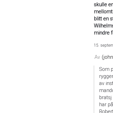
skulle en
mellomti
blitt en
Wilhelms
mindre f
15. septe
joh
Som på
ryggen
av ins
mandol
bratsj
har på
Robert