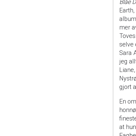
Blåe D
Earth,
albume
mer av
Toves 
selve 
Sara A
jeg al
Liane,
Nystrø
gjort 
En omt
honnør
finest
at hun
Fagbev