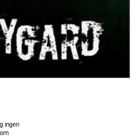
g ingen
 som