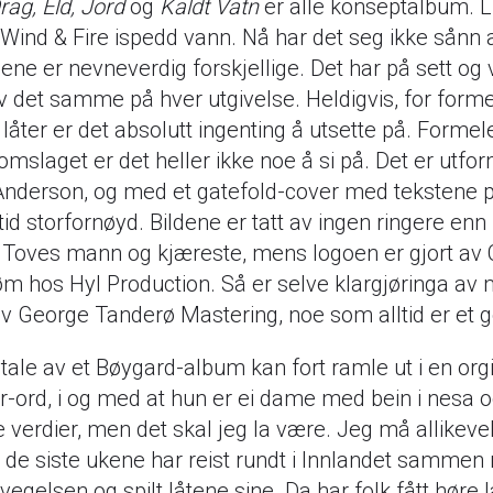
rag, Eld, Jord
og
Kaldt Vatn
er alle konseptalbum. L
 Wind & Fire ispedd vann. Nå har det seg ikke sånn 
ne er nevneverdig forskjellige. Det har på sett og vi
 det samme på hver utgivelse. Heldigvis, for form
låter er det absolutt ingenting å utsette på. Formel
omslaget er det heller ikke noe å si på. Det er utfo
nderson, og med et gatefold-cover med tekstene pr
ltid storfornøyd. Bildene er tatt av ingen ringere en
 Toves mann og kjæreste, mens logoen er gjort av 
m hos Hyl Production. Så er selve klargjøringa av
av George Tanderø Mastering, noe som alltid er et g
ale av et Bøygard-album kan fort ramle ut i en org
-ord, i og med at hun er ei dame med bein i nesa 
e verdier, men det skal jeg la være. Jeg må allikev
 de siste ukene har reist rundt i Innlandet samme
egelsen og spilt låtene sine. Da har folk fått høre 