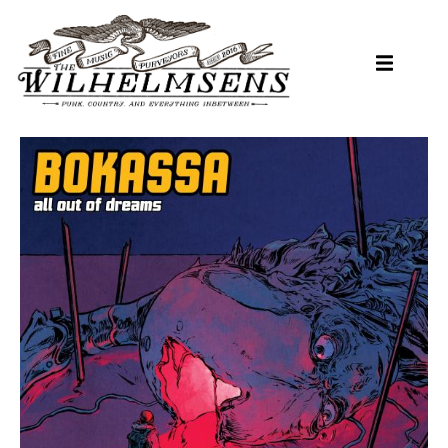
Hopp
til
hovedinnhold