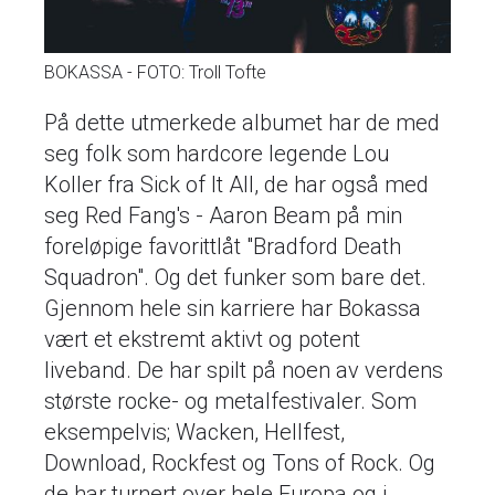
BOKASSA - FOTO: Troll Tofte
På dette utmerkede albumet har de med
seg folk som hardcore legende Lou
Koller fra Sick of It All, de har også med
seg Red Fang's - Aaron Beam på min
foreløpige favorittlåt "Bradford Death
Squadron". Og det funker som bare det.
Gjennom hele sin karriere har Bokassa
vært et ekstremt aktivt og potent
liveband. De har spilt på noen av verdens
største rocke- og metalfestivaler. Som
eksempelvis; Wacken, Hellfest,
Download, Rockfest og Tons of Rock. Og
de har turnert over hele Europa og i