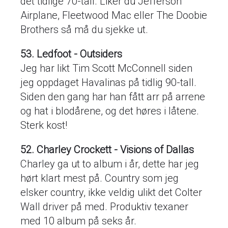
det tidlige 70-tall. Liker du Jefferson
Airplane, Fleetwood Mac eller The Doobie
Brothers så må du sjekke ut.
53. Ledfoot - Outsiders
Jeg har likt Tim Scott McConnell siden
jeg oppdaget Havalinas på tidlig 90-tall.
Siden den gang har han fått arr på arrene
og hat i blodårene, og det høres i låtene.
Sterk kost!
52. Charley Crockett - Visions of Dallas
Charley ga ut to album i år, dette har jeg
hørt klart mest på. Country som jeg
elsker country, ikke veldig ulikt det Colter
Wall driver på med. Produktiv texaner
med 10 album på seks år.