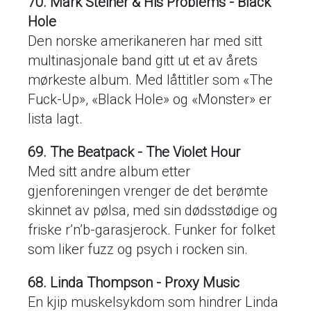
70. Mark Steiner & His Problems - Black
Hole
Den norske amerikaneren har med sitt
multinasjonale band gitt ut et av årets
mørkeste album. Med låttitler som «The
Fuck-Up», «Black Hole» og «Monster» er
lista lagt.
69. The Beatpack - The Violet Hour
Med sitt andre album etter
gjenforeningen vrenger de det berømte
skinnet av pølsa, med sin dødsstødige og
friske r’n’b-garasjerock. Funker for folket
som liker fuzz og psych i rocken sin.
68. Linda Thompson - Proxy Music
En kjip muskelsykdom som hindrer Linda