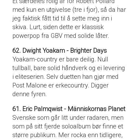
Et særdeles rolig år for Robert Pollard
med kun en utgivelse (tre i fjor), så da har
jeg faktisk fått tid til å sette meg inn i
skiva. Lurt, siden dette er klassisk
powerpop fra GBV med solide låter.
62. Dwight Yoakam - Brighter Days
Yoakam-country er bare deilig. Null
tullball, bare solid håndverk og ei levering
i eliteserien. Selv duetten han gjør med
Post Malone er erkecountry. Digger
denne fyren.
61. Eric Palmqwist - Människornas Planet
Svenske som går litt under radaren, men
som på sitt fjerde soloalbum bør finne et
større publikum. Mer rocka enn tidligere,