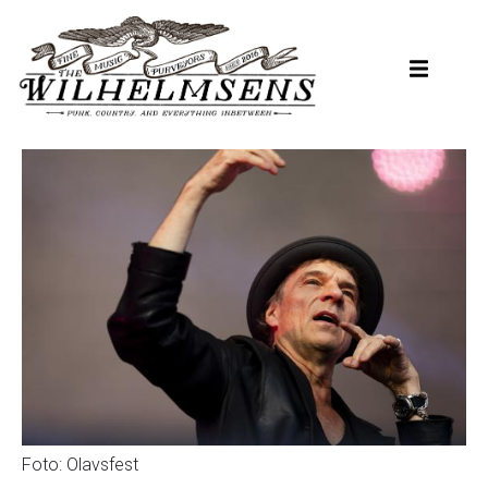
Hopp
til
hovedinnhold
Foto: Olavsfest