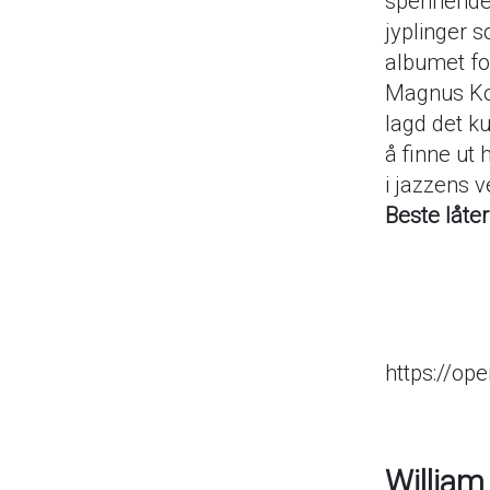
spennende 
jyplinger s
albumet for
Magnus Kof
lagd det k
å finne ut
i jazzens v
Beste låte
https://op
William