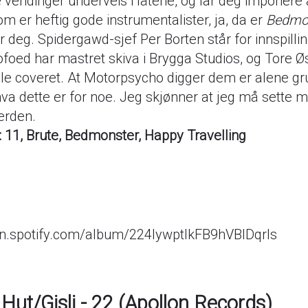
vendinger underveis i låtene, og lar deg imponere 
om er heftig gode instrumentalister, ja, da er
Bedmo
 deg. Spidergawd-sjef Per Borten står for innspilli
oed har mastret skiva i Brygga Studios, og Tore Ø
ule coveret. At Motorpsycho digger dem er alene gru
 hva dette er for noe. Jeg skjønner at jeg må sette 
erden.
r: 11, Brute, Bedmonster, Happy Travelling
en.spotify.com/album/224IywptIkFB9hVBlDqrls
 Hut/Gisli - 22 (Apollon Records)