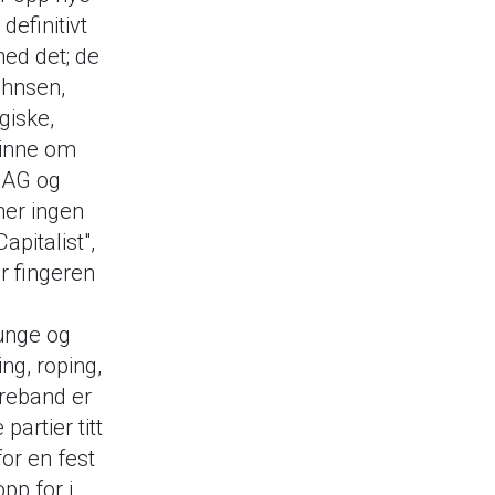
definitivt
med det; de
ahnsen,
giske,
minne om
 NAG og
ner ingen
apitalist",
er fingeren
tunge og
ng, roping,
oreband er
partier titt
for en fest
pp for i