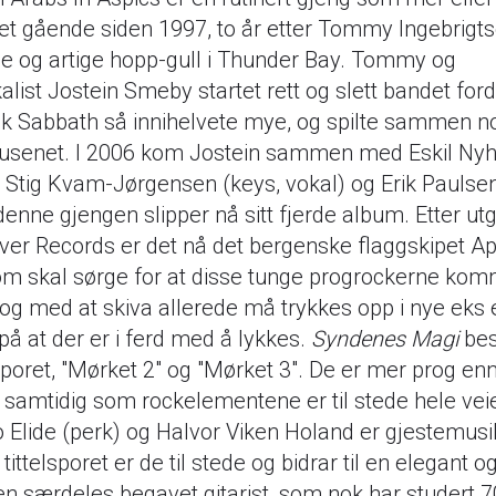
det gående siden 1997, to år etter Tommy Ingebrigt
e og artige hopp-gull i Thunder Bay. Tommy og
kalist Jostein Smeby startet rett og slett bandet for
ck Sabbath så innihelvete mye, og spilte sammen no
tusenet. I 2006 kom Jostein sammen med Eskil Ny
 Stig Kvam-Jørgensen (keys, vokal) og Erik Paulsen
denne gjengen slipper nå sitt fjerde album. Etter ut
over Records er det nå det bergenske flaggskipet Ap
m skal sørge for at disse tunge progrockerne komme
i og med at skiva allerede må trykkes opp i nye eks
på at der er i ferd med å lykkes.
Syndenes Magi
bes
elsporet, "Mørket 2" og "Mørket 3". De er mer prog en
 samtidig som rockelementene er til stede hele vei
 Elide (perk) og Halvor Viken Holand er gjestemusi
tittelsporet er de til stede og bidrar til en elegant og
n særdeles begavet gitarist, som nok har studert 70