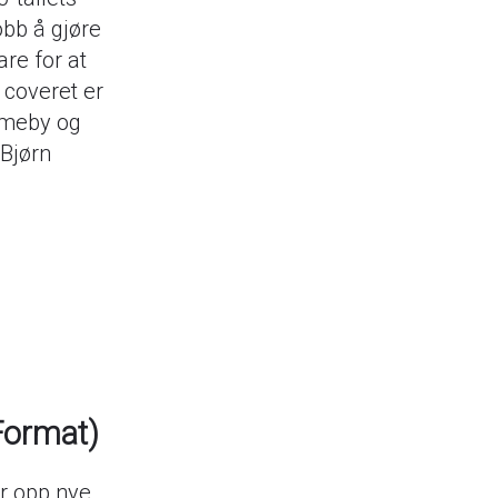
obb å gjøre
are for at
 coveret er
 Smeby og
 Bjørn
Format)
er opp nye