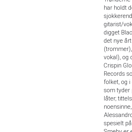
har holdt 
sjokkerend
gitarist/vo
digget Bla
det nye år
(trommer),
vokal), og 
Crispin Gl
Records so
folket, og 
som tyder 
låter; titt
noensinne,
Alessandro
spesielt på 
Smeby er e