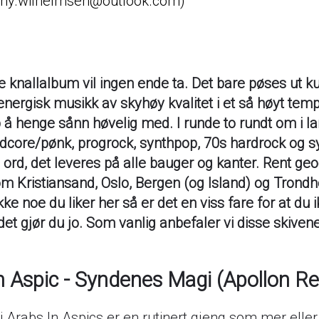
nny.wilhelmsen@outlook.com
 knallalbum vil ingen ende ta. Det bare pøses ut kul,
nergisk musikk av skyhøy kvalitet i et så høyt temp
 å henge sånn høvelig med. I runde to rundt om i lan
rdcore/pønk, progrock, synthpop, 70s hardrock og sy
ord, det leveres på alle bauger og kanter. Rent geo
nom Kristiansand, Oslo, Bergen (og Island) og Trondh
kke noe du liker her så er det en viss fare for at du i
et gjør du jo. Som vanlig anbefaler vi disse skiven
n Aspic - Syndenes Magi (Apollon R
i Arabs In Aspics er en rutinert gjeng som mer elle