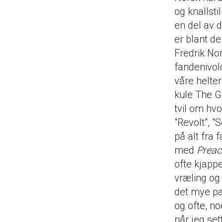
og knallsti
en del av 
er blant d
Fredrik No
fandenivol
våre helte
kule The G
tvil om hvo
"Revolt", "
på alt fra 
med
Preac
ofte kjapp
vræling og
det mye pac
og ofte, no
når jeg set