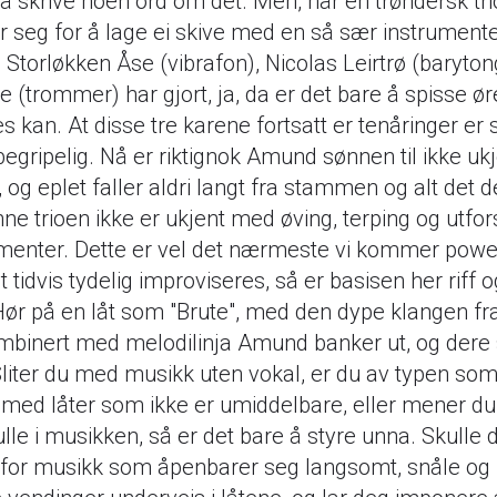
må skrive noen ord om det. Men, når en trøndersk tri
seg for å lage ei skive med en så sær instrument
Storløkken Åse (vibrafon), Nicolas Leirtrø (barytong
e (trommer) har gjort, ja, da er det bare å spisse ør
 kan. At disse tre karene fortsatt er tenåringer er
egripelig. Nå er riktignok Amund sønnen til ikke uk
 og eplet faller aldri langt fra stammen og alt det 
nne trioen ikke er ukjent med øving, terping og utfo
umenter. Dette er vel det nærmeste vi kommer powe
 tidvis tydelig improviseres, så er basisen her riff o
ør på en låt som "Brute", med den dype klangen fra 
mbinert med melodilinja Amund banker ut, og dere
Sliter du med musikk uten vokal, er du av typen som
med låter som ikke er umiddelbare, eller mener du
ulle i musikken, så er det bare å styre unna. Skulle
for musikk som åpenbarer seg langsomt, snåle og