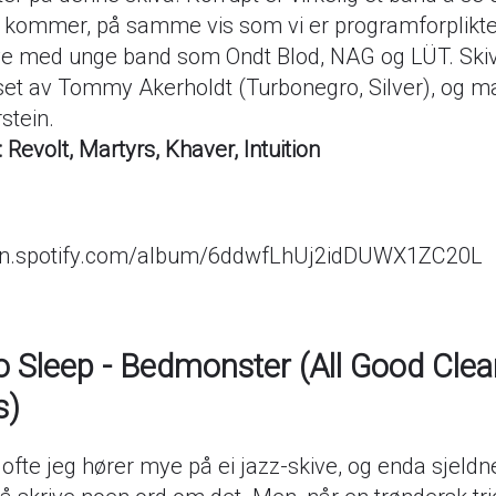
kommer, på samme vis som vi er programforpliktet 
ye med unge band som Ondt Blod, NAG og LÜT. Skiva
set av Tommy Akerholdt (Turbonegro, Silver), og ma
stein.
: Revolt, Martyrs, Khaver, Intuition
pen.spotify.com/album/6ddwfLhUj2idDUWX1ZC20L
To Sleep - Bedmonster (All Good Cle
s)
 ofte jeg hører mye på ei jazz-skive, og enda sjeldn