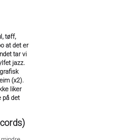
 tøff,
o at det er
det tar vi
lfet jazz.
grafisk
eim (x2).
kke liker
e på det
ecords)
r mindre