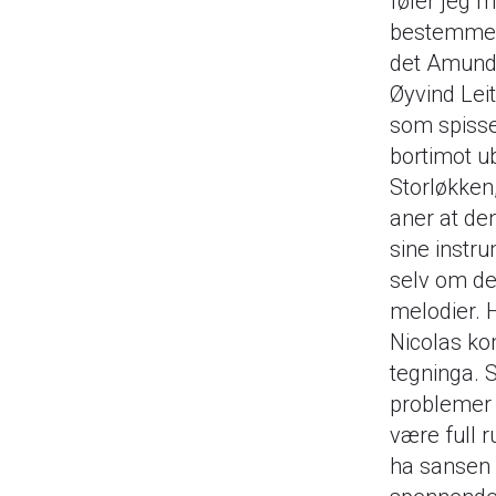
føler jeg 
bestemmer 
det Amund 
Øyvind Leit
som spisses
bortimot ub
Storløkken,
aner at de
sine instr
selv om det
melodier. H
Nicolas ko
tegninga. 
problemer 
være full r
ha sansen 