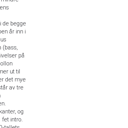
sens
di de begge
en år inn i
hus
 (bass,
givelser på
ollon
r ut til
 er det mye
tår av tre
n
en.
kanter, og
 fet intro.
-tallets