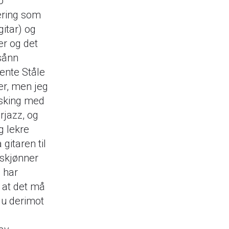
o
ering som
itar) og
er og det
 sånn
jente Ståle
der, men jeg
rsking med
rjazz, og
g lekre
gitaren til
 skjønner
 har
 at det må
 du derimot