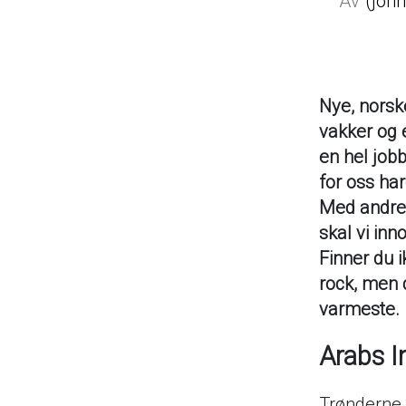
joh
Nye, norske
vakker og e
en hel jobb
for oss ha
Med andre 
skal vi in
Finner du i
rock, men d
varmeste.
Arabs I
Trønderne 