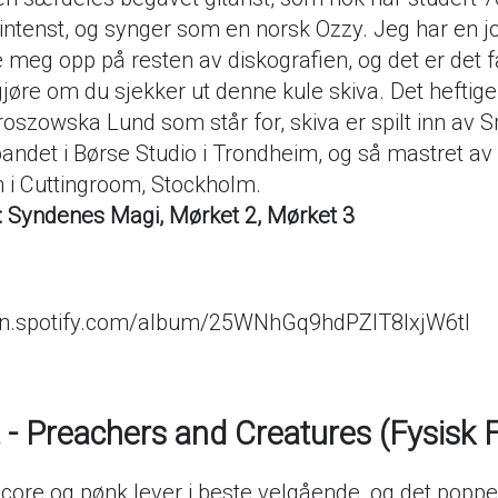
 intenst, og synger som en norsk Ozzy. Jeg har en j
 meg opp på resten av diskografien, og det er det f
jøre om du sjekker ut denne kule skiva. Det heftige
Proszowska Lund som står for, skiva er spilt inn av
bandet i Børse Studio i Trondheim, og så mastret av
i Cuttingroom, Stockholm.
r: Syndenes Magi, Mørket 2, Mørket 3
pen.spotify.com/album/25WNhGq9hdPZlT8IxjW6tI
 - Preachers and Creatures (Fysisk 
core og pønk lever i beste velgående, og det popp