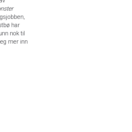
av
nster
ngsjobben,
stbø har
nn nok til
meg mer inn