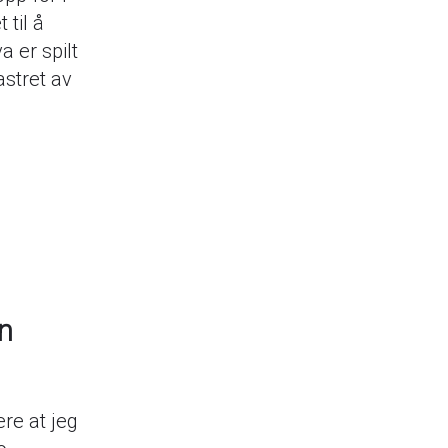
til å
 er spilt
stret av
an
ere at jeg