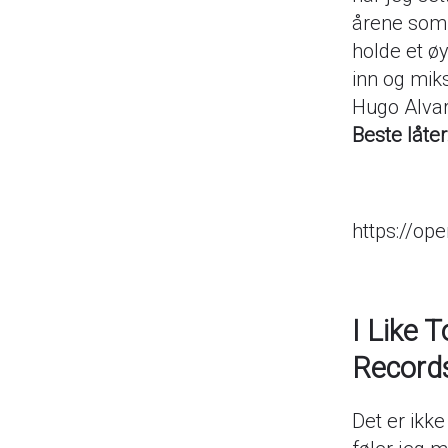
årene som 
holde et ø
inn og mik
Hugo Alvar
Beste låter
https://o
I Like 
Record
Det er ikke