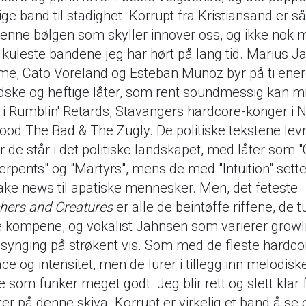
lige band til stadighet. Korrupt fra Kristiansand er så 
denne bølgen som skyller innover oss, og ikke nok 
e kuleste bandene jeg har hørt på lang tid. Marius J
me, Cato Voreland og Esteban Munoz byr på ti ener
dske og heftige låter, som rent soundmessig kan 
r i Rumblin' Retards, Stavangers hardcore-konger i
ood The Bad & The Zugly. De politiske tekstene lev
r de står i det politiske landskapet, med låter som "C
Serpents" og "Martyrs", mens de med "Intuition" sett
fake news til apatiske mennesker. Men, det feteste
hers and Creatures
er alle de beintøffe riffene, de 
e kompene, og vokalist Jahnsen som varierer growli
 synging på strøkent vis. Som med de fleste hardc
e og intensitet, men de lurer i tillegg inn melodiske 
e som funker meget godt. Jeg blir rett og slett klar 
ter på denne skiva. Korrupt er virkelig et band å se o