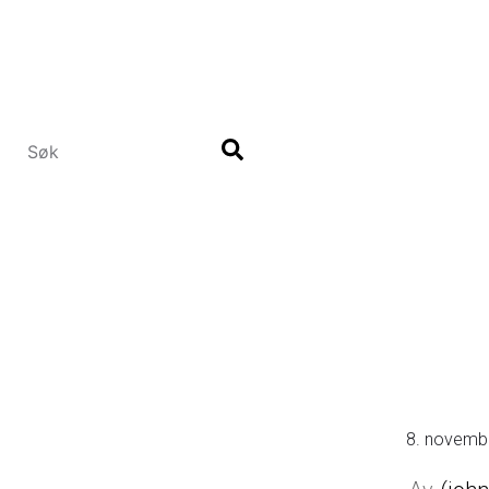
Hopp
til
hovedinnhold
8. novemb