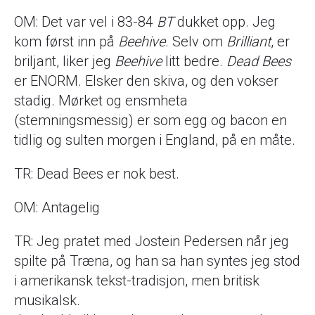
OM: Det var vel i 83-84
BT
dukket opp. Jeg
kom først inn på
Beehive
. Selv om
Brilliant
, er
briljant, liker jeg
Beehive
litt bedre.
Dead Bees
er ENORM. Elsker den skiva, og den vokser
stadig. Mørket og ensmheta
(stemningsmessig) er som egg og bacon en
tidlig og sulten morgen i England, på en måte.
TR: Dead Bees er nok best.
OM: Antagelig
TR: Jeg pratet med Jostein Pedersen når jeg
spilte på Træna, og han sa han syntes jeg stod
i amerikansk tekst-tradisjon, men britisk
musikalsk.