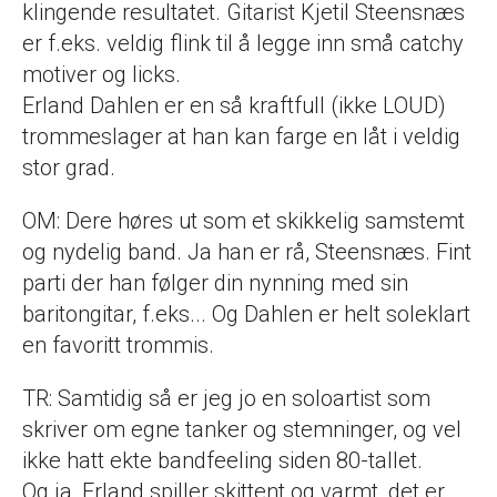
klingende resultatet. Gitarist Kjetil Steensnæs
er f.eks. veldig flink til å legge inn små catchy
motiver og licks.
Erland Dahlen er en så kraftfull (ikke LOUD)
trommeslager at han kan farge en låt i veldig
stor grad.
OM: Dere høres ut som et skikkelig samstemt
og nydelig band. Ja han er rå, Steensnæs. Fint
parti der han følger din nynning med sin
baritongitar, f.eks... Og Dahlen er helt soleklart
en favoritt trommis.
TR: Samtidig så er jeg jo en soloartist som
skriver om egne tanker og stemninger, og vel
ikke hatt ekte bandfeeling siden 80-tallet.
Og ja, Erland spiller skittent og varmt, det er