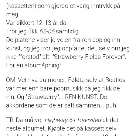
(kassetten) som gjorde et varig inntrykk på
meg.
Var sikkert 12-13 år da.
Tror jeg fikk
62-66
samtidig.
De platene viser jo veien fra ren pop og inn i
kunst, og jeg tror jeg oppfattet det, selv om jeg
ikke "forstod" alt. "Strawberry Fields Forever".
For en albumåpning!
OM: Vet hva du mener. Føløte selv at Beatles
var mer enn bare popmusikk da jeg fikk de
inn. Og "Strawberry"... REN KUNST. De
akkordene som de er satt sammen... puh.
TR: Da må vel
Highway 61 Revisited
bli det
neste albumet. Kjøpte det på kassett selv