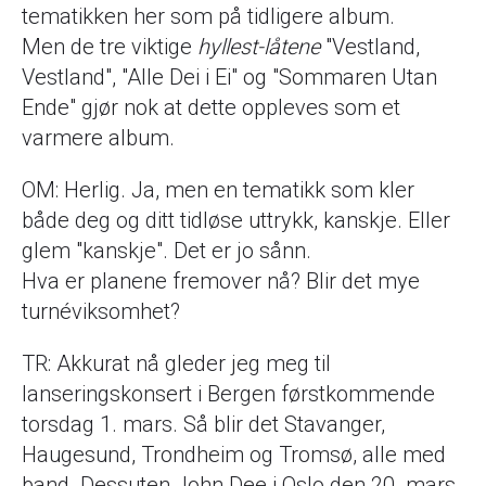
tematikken her som på tidligere album.
Men de tre viktige
hyllest-låtene
"Vestland,
Vestland", "Alle Dei i Ei" og "Sommaren Utan
Ende" gjør nok at dette oppleves som et
varmere album.
OM: Herlig. Ja, men en tematikk som kler
både deg og ditt tidløse uttrykk, kanskje. Eller
glem "kanskje". Det er jo sånn.
Hva er planene fremover nå? Blir det mye
turnéviksomhet?
TR: Akkurat nå gleder jeg meg til
lanseringskonsert i Bergen førstkommende
torsdag 1. mars. Så blir det Stavanger,
Haugesund, Trondheim og Tromsø, alle med
band. Dessuten John Dee i Oslo den 20. mars.