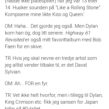
(hadde ikke platespiller) når jeg var 13 eller
14. Husker sounden på "Like a Rolling Stone".
Kompisene mine likte Kiss og Queen.'
OM: Haha... Det gjorde jeg også. Men Dylan
kom han óg, dog litt senere.
Highway 61
Revisited
er også mitt favorittalbum med Bob.
Faen for en skive.
TR: Hvis jeg skal nevne en tredje artist som
jeg alltid vender tilbake til, er det David
Sylvian.
OM: Ah... FOR en fyr.
TR: Vet ikke helt hvorfor, men i tillegg til Dylan,
King Crimson etc. fikk jeg sansen for Japan
tidlig på 80-tallet.