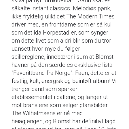
skiva på nytt umiddelbart. Sånn skapes
såkalte instant classics. Melodiøs pønk,
ikke fryktelig ulikt det The Modern Times
driver med, en frontdame som er så kul
som det Ida Horpestad er, som synger
om dette livet som aldri blir som du tror
uansett hvor mye du følger
spillereglene, innebærer i sum at Blomst
havner på den særdeles eksklusive lista
"Favorittband fra Norge". Faen, dette er et
festlig, kult, energisk og beintøft album! Vi
trenger band som sparker
etablissementet i ballene, og langer ut
mot bransjene som selger glansbilder.
The Wilhelmsens er nå med i
heiagjengen, og Blomst har definitivt lagd