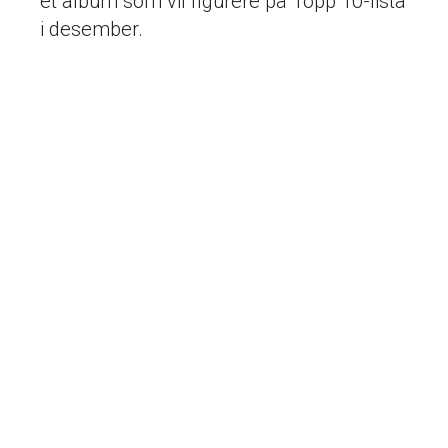
et album som vil figurere på Topp 10-lista
i desember.