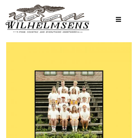
Hopp
til
hovedinnhold