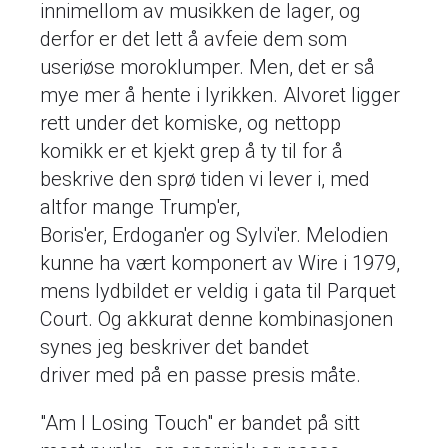
innimellom av musikken de lager, og
derfor er det lett å avfeie dem som
useriøse moroklumper. Men, det er så
mye mer å hente i lyrikken. Alvoret ligger
rett under det komiske, og nettopp
komikk er et kjekt grep å ty til for å
beskrive den sprø tiden vi lever i, med
altfor mange Trump'er,
Boris'er, Erdogan'er og Sylvi'er. Melodien
kunne ha vært komponert av Wire i 1979,
mens lydbildet er veldig i gata til Parquet
Court. Og akkurat denne kombinasjonen
synes jeg beskriver det bandet
driver med på en passe presis måte.
"Am I Losing Touch" er bandet på sitt