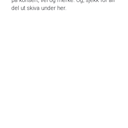
på konsert, vel og merke. Og, sjekk for all
del ut skiva under her.