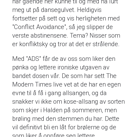
har gående her kunne til og med ha lurt
meg ut på dansegulvet. Heldigvis
fortsetter på sett og vis herligheten med
"Conflict Avoidance", så jeg slipper de
verste abstinensene. Tema? Nisser som
er konfliktsky og tror at det er strålende.
Med "ADS" får de av oss som liker den
pønka og lettere ironiske utgaven av
bandet dosen vår. De som har sett The
Modern Times live vet at de har en egen
evne til å få i gang allsangen, og da
snakker vi ikke om kose-allsang av sorten
som skjer i Halden på sommeren, men
brøling med den stemmen du har. Dette
vil definitivt bli en låt for brølerne og de
som liker å oppføre seg lettere