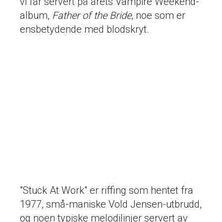
vi får servert på årets Vampire Weekend-
album,
Father of the Bride
, noe som er
ensbetydende med blodskryt.
"Stuck At Work" er riffing som hentet fra
1977, små-maniske Vold Jensen-utbrudd,
og noen typiske melodilinjer servert av