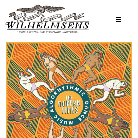
Hopp
til
hovedinnhold