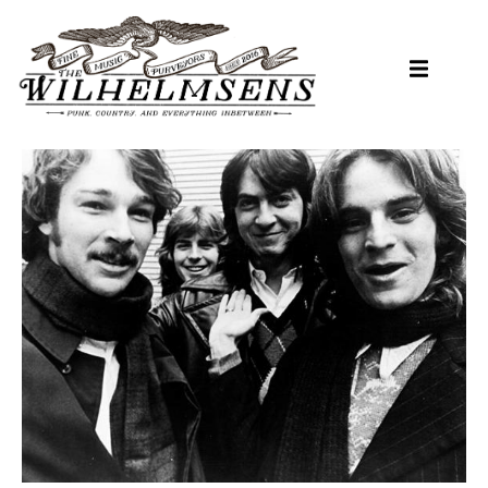
Hopp
til
hovedinnhold