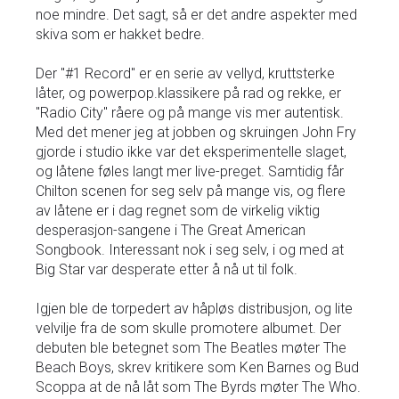
noe mindre. Det sagt, så er det andre aspekter med
skiva som er hakket bedre.
Der "#1 Record" er en serie av vellyd, kruttsterke
låter, og powerpop.klassikere på rad og rekke, er
"Radio City" råere og på mange vis mer autentisk.
Med det mener jeg at jobben og skruingen John Fry
gjorde i studio ikke var det eksperimentelle slaget,
og låtene føles langt mer live-preget. Samtidig får
Chilton scenen for seg selv på mange vis, og flere
av låtene er i dag regnet som de virkelig viktig
desperasjon-sangene i The Great American
Songbook. Interessant nok i seg selv, i og med at
Big Star var desperate etter å nå ut til folk.
Igjen ble de torpedert av håpløs distribusjon, og lite
velvilje fra de som skulle promotere albumet. Der
debuten ble betegnet som The Beatles møter The
Beach Boys, skrev kritikere som Ken Barnes og Bud
Scoppa at de nå låt som The Byrds møter The Who.