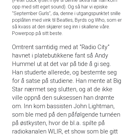
(Peter Buck lyttet mye til denne skiva når han kom
opp med sitt eget sound). Og så har vi episke
"September Gurls", da, denne i utgangspunktet snille
poplåten med vink til Beatles, Byrds og Who, som er
så kvass at den skjærer seg inn i skallene våre.
Powerpop på sitt beste.
Omtrent samtidig med at "Radio City"
havnet i platebutikkene fant så Andy
Hummel ut at det var på tide å gi seg.
Han studerte allerede, og bestemte seg
for å satse på studiene. Han mente at Big
Star nærmet seg slutten, og at de ikke
ville oppnå den suksessen han drømte
om. Inn kom bassisten John Lightman,
som ble med på den påfølgende turnéen
på østkysten, hvor de bl.a. spilte på
radiokanalen WLIR, et show som ble gitt