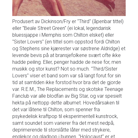
Produsert av Dickinson/Fry er "Third" (åpenbar tittel)
eller "Beale Street Green" (ei lokal, legendarisk
bluessjappe i Memphis som Chilton elsket) eller
"Sister Lovers" (en tittel som oppstod fordi Chilton
og Stephens sine kjærester var søstrene Aldridge) et
levende bevis på at bransjefolkene svært ofte ikke
hadde peiling. Eller, penger hadde de nese for, men
musikk og stor kunst? Not so much. "Third/Sister
Lovers" viser et band som var så langt forut for sin
tid at samtiden ikke forstod hvor bra det de gjorde
var. R.E.M., The Replacements og skotske Teenage
Fanclub var alle blodfan av Big Star, og var spesielt
hekta på nettopp dette albumet. Hovedårsaken til
det var låtene til Chilton, som spenner fra
psykedelisk kraftpop til eksperimentell kunstrock,
samt soundet som varierer fra det mest nedpå,
deprimerende til storslåtte låter med strykere,
englekor og gladpop i bunnen. "Holocaust" er et