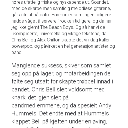
høres ufattelig friske og nyskapende ut. Soundet,
med de skarpe men samtidig melodiøse gitarene,
går aldri ut på dato. Harmonier som ingen tidligere
hadde våget å servere i rocken tidligere, og da har
jeg ikke glemt The Beach Boys. Og så har vi de
ukompliserte, universelle og viktige tekstene, da.
Chris Bell og Alex Chilton skapte det vi i dag kaller
powerpop, og påvirket en hel generasjon artister og
band.
Manglende suksess, skiver som samlet
seg opp på lager, og motarbeidingen de
følte seg utsatt for skapte trøbbel innad i
bandet. Chris Bell sleit voldsomt med
knark, det igjen sleit på
bandmedlemmene, og da spesielt Andy
Hummels. Det endte med at Hummels
klappet Bell på kjeften under en øving,