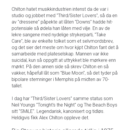
Chilton hatet musikkindustrien intenst da de var i
studio og jobbet med "Third/Sister Lovers", så da en
av "dressene" påpekte at låten "Downs" hadde hit-
potensiale så ødela han låten med vilje. En av de
lekre sangene med nydelige strykerparti, "Take
Care", ble av enkelte tolket som et selvmordsbrev,
og det sier det meste om hvor kjipt Chilton fant det å
samarbeide med plateselskap. Mannen var ikke
suicidal, kun så oppgitt at uttrykket ble mørkere enn
mørkt. På den annen side så skrev Chilton en så
vakker, håpefull låt som "Blue Moon", så det tyder på
bipolare stemninger i Memphis på midten av 70-
tallet.
I dag har "Third/Sister Lovers" samme status som
Neil Youngs "Tonight's the Night" og The Beach Boys
sitt "SMiLE". Legendarisk, kanonisert og tidløs.
Heldigvis fikk Alex Chilton oppleve det.