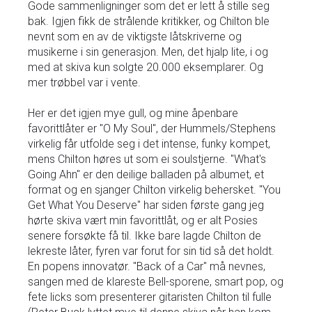
Gode sammenligninger som det er lett å stille seg
bak. Igjen fikk de strålende kritikker, og Chilton ble
nevnt som en av de viktigste låtskriverne og
musikerne i sin generasjon. Men, det hjalp lite, i og
med at skiva kun solgte 20.000 eksemplarer. Og
mer trøbbel var i vente.
Her er det igjen mye gull, og mine åpenbare
favorittlåter er "O My Soul", der Hummels/Stephens
virkelig får utfolde seg i det intense, funky kompet,
mens Chilton høres ut som ei soulstjerne. "What's
Going Ahn" er den deilige balladen på albumet, et
format og en sjanger Chilton virkelig behersket. "You
Get What You Deserve" har siden første gang jeg
hørte skiva vært min favorittlåt, og er alt Posies
senere forsøkte få til. Ikke bare lagde Chilton de
lekreste låter, fyren var forut for sin tid så det holdt.
En popens innovatør. "Back of a Car" må nevnes,
sangen med de klareste Bell-sporene, smart pop, og
fete licks som presenterer gitaristen Chilton til fulle