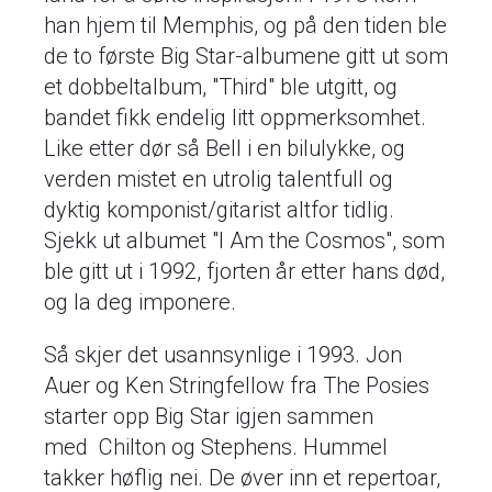
han hjem til Memphis, og på den tiden ble
de to første Big Star-albumene gitt ut som
et dobbeltalbum, "Third" ble utgitt, og
bandet fikk endelig litt oppmerksomhet.
Like etter dør så Bell i en bilulykke, og
verden mistet en utrolig talentfull og
dyktig komponist/gitarist altfor tidlig.
Sjekk ut albumet "I Am the Cosmos", som
ble gitt ut i 1992, fjorten år etter hans død,
og la deg imponere.
Så skjer det usannsynlige i 1993. Jon
Auer og Ken Stringfellow fra The Posies
starter opp Big Star igjen sammen
med Chilton og Stephens. Hummel
takker høflig nei. De øver inn et repertoar,