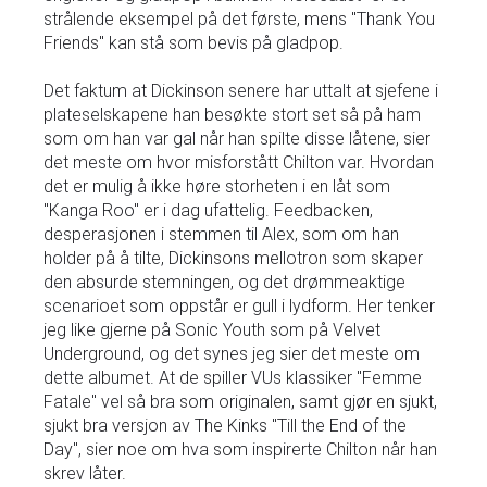
strålende eksempel på det første, mens "Thank You
Friends" kan stå som bevis på gladpop.
Det faktum at Dickinson senere har uttalt at sjefene i
plateselskapene han besøkte stort set så på ham
som om han var gal når han spilte disse låtene, sier
det meste om hvor misforstått Chilton var. Hvordan
det er mulig å ikke høre storheten i en låt som
"Kanga Roo" er i dag ufattelig. Feedbacken,
desperasjonen i stemmen til Alex, som om han
holder på å tilte, Dickinsons mellotron som skaper
den absurde stemningen, og det drømmeaktige
scenarioet som oppstår er gull i lydform. Her tenker
jeg like gjerne på Sonic Youth som på Velvet
Underground, og det synes jeg sier det meste om
dette albumet. At de spiller VUs klassiker "Femme
Fatale" vel så bra som originalen, samt gjør en sjukt,
sjukt bra versjon av The Kinks "Till the End of the
Day", sier noe om hva som inspirerte Chilton når han
skrev låter.