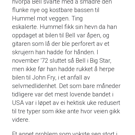
hvorpå Bell svarte med å smadre den
flunke nye og kostbare bassen til
Hummel mot veggen. Ting
eskalerte. Hummel fikk sin hevn da han
oppdaget at bilen til Bell var åpen, og
gitaren som lå der ble perforert av et
skrujern han hadde for hånden. I
november '72 sluttet så Bell i Big Star,
men ikke før han hadde rukket å herpe
bilen til John Fry, i et anfall av
selvmedlidenhet. Det som bare måneder
tidligere var det mest lovende bandet i
USA var i løpet av ei hektisk uke redusert
til tre typer som ikke ante hvor veien gikk
videre.
Et annet problem som vokste seg stort i