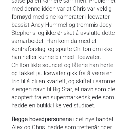
satse på en karriere sammen. Problemet
med denne idéen var at Chris var veldig
fornøyd med sine kamerater i Icewater,
bassist Andy Hummel og trommis Jody
Stephens, og ikke ønsket å avslutte dette
samarbeidet. Han kom da med et
kontraforslag, og spurte Chilton om ikke
han heller kunne bli med i Icewater.
Chilton likte soundet og låtene han hørte,
og takket ja. Icewater gikk fra å være en
trio til å bli en kvartett, og skiftet i samme
slengen navn til Big Star, et navn som ble
adoptert fra en supermarkedskjede som
hadde en butikk like ved studioet.
Begge hovedpersonene i
det nye bandet,
Alex og Chris, hadde som trettenåringer