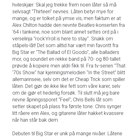
hvileskjær. Skal jeg trekke frem noen låter så må
selvsagt "Thirteen" nevnes. Låten betyr mye for
mange, og er tolket på ymse vis, men faktum er at
Alex Chilton hadde den nevnte Beatles-konserten fra
'64 i tankene, noe som blant annet settes ord på i
verselinja "rock'n'roll is here to stay". Snakk om
ståpels-låt! Det som alltid har vært min favoritt fra
Big Star er "The Ballad of El Goodo", alle balladers
mor, og soundet en rekke band på 70- og 80-tallet
prøvde å kopiere men aldri fikk til. Fra tv-serien "That
'70s Show" har kjenningsmelodien "In the Street" blitt
allemannseie, selv om det er Cheap Trick som spiller
låten. Det gjør de ikke like fett som våre karer, selv
om de gjør et hederlig forsøk. Til slutt må jeg bare
nevne åpningssporet "Feel", Chris Bells låt som
setter skapet på plass fra første tone. Chris synger
litt råere enn Alex, og gitarene låter hakket kvassere
når han står bak dem.
Debuten til Big Star er unik på mange nivåer. Låtene