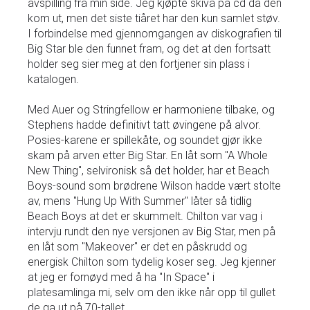
avspilling fra min side. Jeg kjøpte skiva på cd da den
kom ut, men det siste tiåret har den kun samlet støv.
I forbindelse med gjennomgangen av diskografien til
Big Star ble den funnet fram, og det at den fortsatt
holder seg sier meg at den fortjener sin plass i
katalogen.
Med Auer og Stringfellow er harmoniene tilbake, og
Stephens hadde definitivt tatt øvingene på alvor.
Posies-karene er spillekåte, og soundet gjør ikke
skam på arven etter Big Star. En låt som "A Whole
New Thing", selvironisk så det holder, har et Beach
Boys-sound som brødrene Wilson hadde vært stolte
av, mens "Hung Up With Summer" låter så tidlig
Beach Boys at det er skummelt. Chilton var vag i
intervju rundt den nye versjonen av Big Star, men på
en låt som "Makeover" er det en påskrudd og
energisk Chilton som tydelig koser seg. Jeg kjenner
at jeg er fornøyd med å ha "In Space" i
platesamlinga mi, selv om den ikke når opp til gullet
de ga ut på 70-tallet.