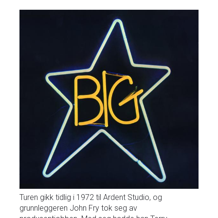
Turen gikk tidlig i 1972 til Ardent Studio, og
grunnleggeren John Fry tok seg av