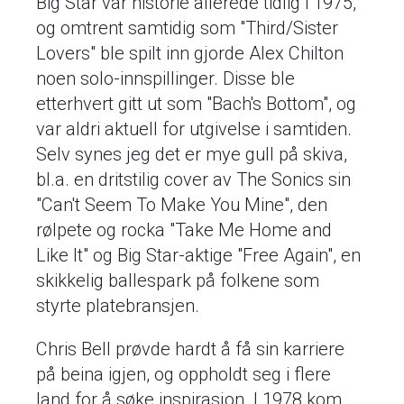
Big Star var historie allerede tidlig i 1975,
og omtrent samtidig som "Third/Sister
Lovers" ble spilt inn gjorde Alex Chilton
noen solo-innspillinger. Disse ble
etterhvert gitt ut som "Bach's Bottom", og
var aldri aktuell for utgivelse i samtiden.
Selv synes jeg det er mye gull på skiva,
bl.a. en dritstilig cover av The Sonics sin
"Can't Seem To Make You Mine", den
rølpete og rocka "Take Me Home and
Like It" og Big Star-aktige "Free Again", en
skikkelig ballespark på folkene som
styrte platebransjen.
Chris Bell prøvde hardt å få sin karriere
på beina igjen, og oppholdt seg i flere
land for å søke inspirasjon. I 1978 kom