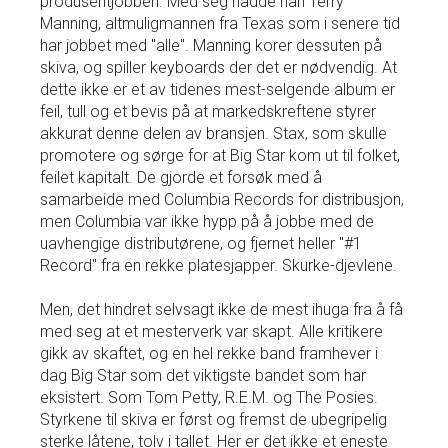
produsentjobben. Med seg hadde han Terry
Manning, altmuligmannen fra Texas som i senere tid
har jobbet med "alle". Manning korer dessuten på
skiva, og spiller keyboards der det er nødvendig. At
dette ikke er et av tidenes mest-selgende album er
feil, tull og et bevis på at markedskreftene styrer
akkurat denne delen av bransjen. Stax, som skulle
promotere og sørge for at Big Star kom ut til folket,
feilet kapitalt. De gjorde et forsøk med å
samarbeide med Columbia Records for distribusjon,
men Columbia var ikke hypp på å jobbe med de
uavhengige distributørene, og fjernet heller "#1
Record" fra en rekke platesjapper. Skurke-djevlene.
Men, det hindret selvsagt ikke de mest ihuga fra å få
med seg at et mesterverk var skapt. Alle kritikere
gikk av skaftet, og en hel rekke band framhever i
dag Big Star som det viktigste bandet som har
eksistert. Som Tom Petty, R.E.M. og The Posies.
Styrkene til skiva er først og fremst de ubegripelig
sterke låtene, tolv i tallet. Her er det ikke et eneste