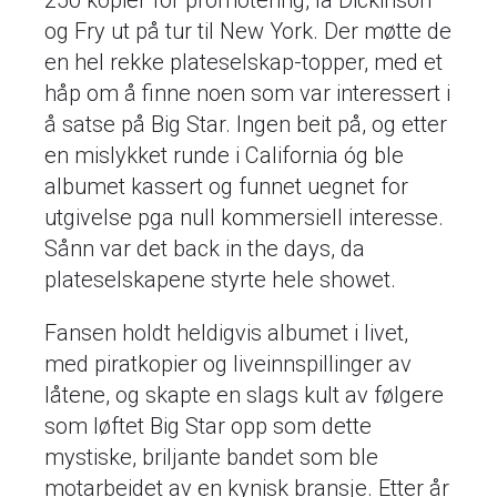
250 kopier for promotering, la Dickinson
og Fry ut på tur til New York. Der møtte de
en hel rekke plateselskap-topper, med et
håp om å finne noen som var interessert i
å satse på Big Star. Ingen beit på, og etter
en mislykket runde i California óg ble
albumet kassert og funnet uegnet for
utgivelse pga null kommersiell interesse.
Sånn var det back in the days, da
plateselskapene styrte hele showet.
Fansen holdt heldigvis albumet i livet,
med piratkopier og liveinnspillinger av
låtene, og skapte en slags kult av følgere
som løftet Big Star opp som dette
mystiske, briljante bandet som ble
motarbeidet av en kynisk bransje. Etter år