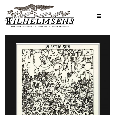
Hopp
til
hovedinnhold