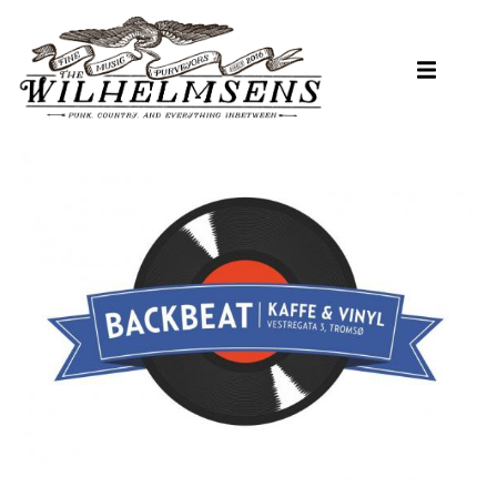
Hopp
til
hovedinnhold