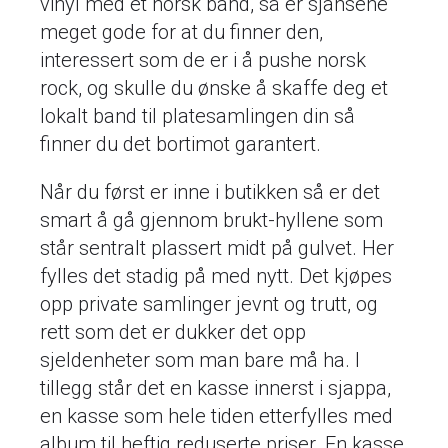
vinyl med et norsk band, så er sjansene
meget gode for at du finner den,
interessert som de er i å pushe norsk
rock, og skulle du ønske å skaffe deg et
lokalt band til platesamlingen din så
finner du det bortimot garantert.
Når du først er inne i butikken så er det
smart å gå gjennom brukt-hyllene som
står sentralt plassert midt på gulvet. Her
fylles det stadig på med nytt. Det kjøpes
opp private samlinger jevnt og trutt, og
rett som det er dukker det opp
sjeldenheter som man bare må ha. I
tillegg står det en kasse innerst i sjappa,
en kasse som hele tiden etterfylles med
album til heftig reduserte priser. En kasse