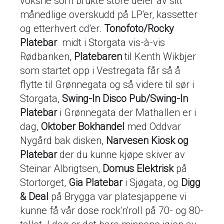
voksne som brukte store deler av sitt
månedlige overskudd på LP'er, kassetter
og etterhvert cd'er.
Tonofoto/Rocky
Platebar
midt i Storgata vis-à-vis
Rødbanken,
Platebaren
til Kenth Wikbjer
som startet opp i Vestregata får så å
flytte til Grønnegata og så videre til sør i
Storgata,
Swing-In Disco Pub/Swing-In
Platebar
i Grønnegata der Mathallen er i
dag,
Oktober Bokhandel
med Oddvar
Nygård bak disken,
Narvesen Kiosk og
Platebar
der du kunne kjøpe skiver av
Steinar Albrigtsen,
Domus Elektrisk
på
Stortorget,
Gia Platebar
i Sjøgata, og
Digg
& Deal
på Brygga var platesjappene vi
kunne få vår dose rock'n'roll på 70- og 80-