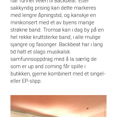
har funnet veien til Backbeat. Etter
sakkyndig prising kan dette markeres
med lengre åpningstid, og kanskje en
minikonsert med et av byens mange
strøkne band. Tromsø kan i dag by på en
hel rekke kruttsterke band, i alle mulige
sjangre og fasonger. Backbeat har i lang
tid hatt et slags musikalsk
samfunnsoppdrag med å la særlig de
som er up and coming får spille i
butikken, gjerne kombinert med et singel-
eller EP-slipp.