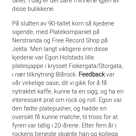
tallet. I dag er det bare minnene igjen av
disse butikkene.
På slutten av 90-tallet kom så kjedene
sigende, med Platekompaniet på
Nerstranda og Free Record Shop på
Jekta. Men langt viktigere enn disse
kjedene var Egon Holstads lille
platesjappe i krysset Fiskergata/Storgata,
i nær tilknytning Blårock.
Feedback
var
vår virkelige oase, dit vi gikk for å få
nytraktet kaffe, kunne ta en sigg, og ha en
interessant prat om rock og roll. Egon var
den fødte platepusher, og hadde en
oversikt få kunne matche, til tross for at
fyren var tidlig i 20-årene. Etter fem år i
rockens tjeneste skjønte han og kollega