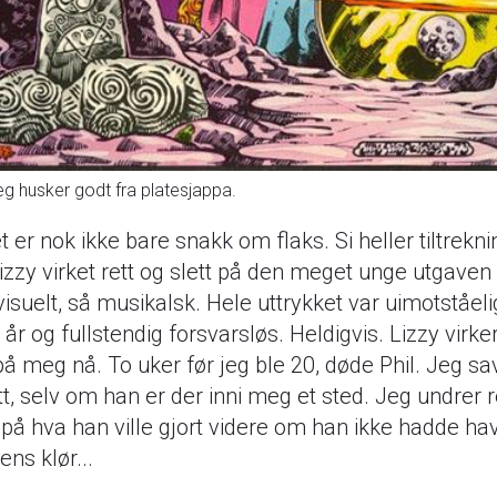
eg husker godt fra platesjappa.
t er nok ikke bare snakk om flaks. Si heller tiltrekni
izzy virket rett og slett på den meget unge utgave
visuelt, så musikalsk. Hele uttrykket var uimotståeli
 år og fullstendig forsvarsløs. Heldigvis. Lizzy virker
å meg nå. To uker før jeg ble 20, døde Phil. Jeg s
tt, selv om han er der inni meg et sted. Jeg undrer 
 på hva han ville gjort videre om han ikke hadde hav
ens klør...