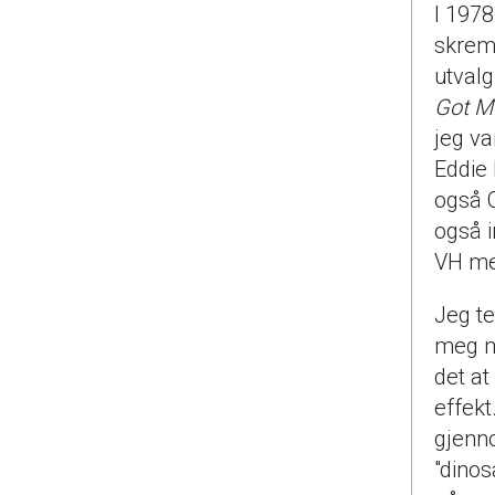
I 197
skremt
utvalg
Got 
jeg va
Eddie 
også 
også i
VH me
Jeg te
meg mu
det at
effekt
gjenn
"dinos