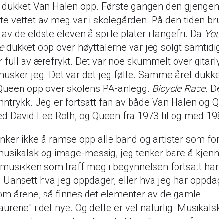
8 dukket Van Halen opp. Første gangen den gjengen
e vettet av meg var i skolegården. På den tiden br
 av de eldste eleven å spille plater i langefri. Da
You
Me
dukket opp over høyttalerne var jeg solgt samtid
r full av ærefrykt. Det var noe skummelt over gitarly
husker jeg. Det var det jeg følte. Samme året dukk
Queen opp over skolens PA-anlegg.
Bicycle
Race
. D
nntrykk. Jeg er fortsatt fan av både Van Halen og 
d David Lee Roth, og Queen fra 1973 til og med 19
nker ikke å ramse opp alle band og artister som f
sikalsk og image-messig, jeg tenker bare å kjenne
 musikken som traff meg i begynnelsen fortsatt har
. Uansett hva jeg oppdager, eller hva jeg har oppda
om årene, så finnes det elementer av de gamle
aurene" i det nye. Og dette er vel naturlig. Musikals