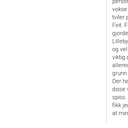
person
vokse 
tviler
Fint. 
gjorde
Lilleb
og vel
viktig
allere
grunn
Der ha
disse 
spiss.
fikk j
at min