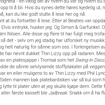
ligheta - en viktig del av hvem du var og hvem du 
opp til å bli. Hvis du synes dette høres kjedelig ut, 
 på, kan du like godt slutte å lese her og nå.
Fint at du fortsetter å lese. Etter at Beatles var oppd
 Elvis inntrykk, husker jeg. Og Simon & Garfunkel. 
jørn Nilsen. Alle disse og flere til har fulgt meg trofa
 så det - selv om jeg stadig har utforsket ny musikk
 og helt naturlig for sånne som oss. I forlengelsen a
de har nevnt dukket Thin Lizzy opp på radaren. Mes
 av en platesjappe i Tromsø som het
Swing-In Disc
dde de sånne selvlysende stoffplakater på veggen
var en eller muligens to av Thin Lizzy med Phil Lynot
 Siden mannen bak platebardisken var så kul som h
eg lytte til plater uten at jeg skulle kjøpe dem. Dette f
 aller første kassett ble
Jailbreak
. Snakk om å ha fl