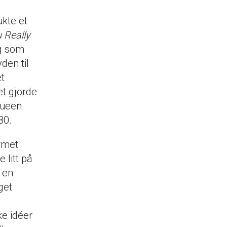
ukte et
 Really
ig som
den til
et
et gjorde
Queen.
80.
ormet
 litt på
 en
get
ke idéer