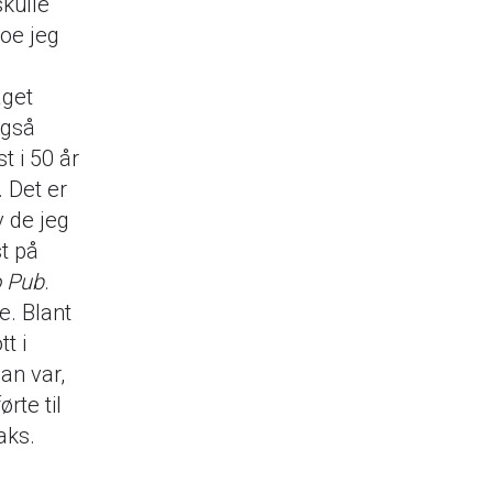
skulle
noe jeg
aget
Også
st i 50 år
. Det er
v de jeg
t på
o Pub
.
e. Blant
t i
an var,
ørte til
aks.