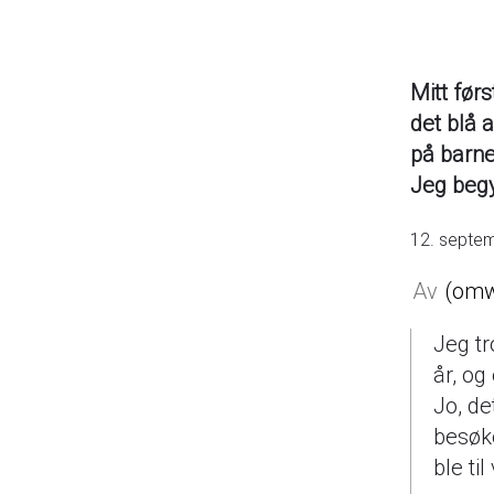
Mitt før
det blå 
på barne
Jeg begy
12. septe
omw
Jeg tr
år, og
Jo, de
besøke
ble ti