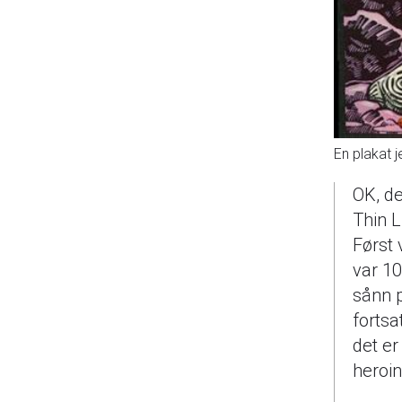
En plakat j
OK, de
Thin L
Først 
var 10
sånn p
fortsa
det er
heroin