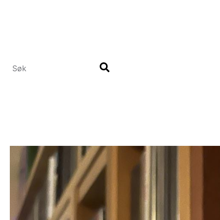
Hopp
til
hovedinnhold