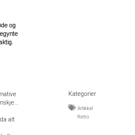
øde og
begynte
aktig.
Kategorier
rmative
nskje...
Artikkel
Retro
da alt