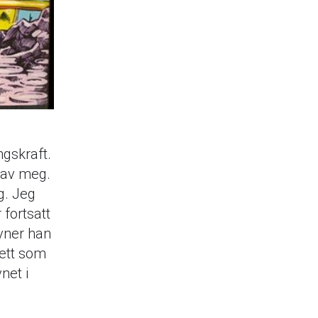
ngskraft.
n av meg.
g. Jeg
 fortsatt
avner han
rett som
net i