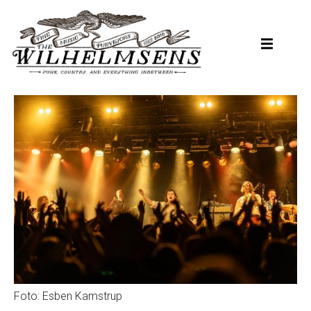
Hopp
til
hovedinnhold
Foto: Esben Kamstrup