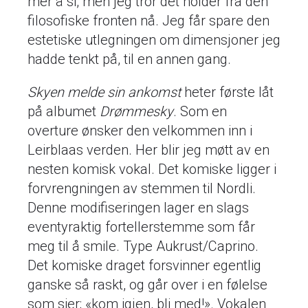
mer å si, men jeg tror det holder fra den
filosofiske fronten nå. Jeg får spare den
estetiske utlegningen om dimensjoner jeg
hadde tenkt på, til en annen gang.
Skyen melde sin ankomst
heter første låt
på albumet
Drømmesky
. Som en
overture ønsker den velkommen inn i
Leirblaas verden. Her blir jeg møtt av en
nesten komisk vokal. Det komiske ligger i
forvrengningen av stemmen til Nordli.
Denne modifiseringen lager en slags
eventyraktig fortellerstemme som får
meg til å smile. Type Aukrust/Caprino.
Det komiske draget forsvinner egentlig
ganske så raskt, og går over i en følelse
som sier; «kom igjen, bli med!». Vokalen