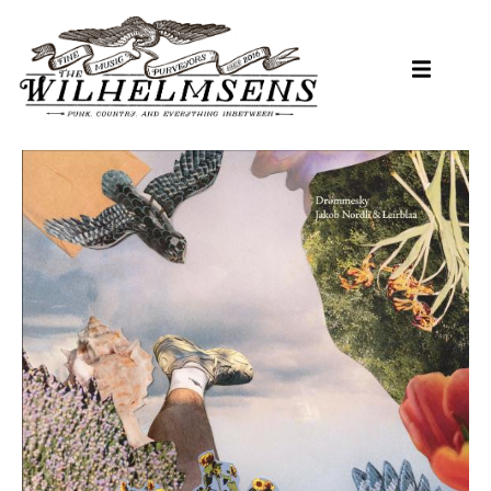
Hopp
til
hovedinnhold