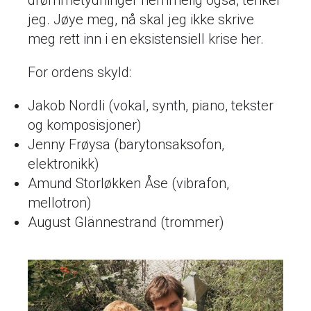
drømmetydninger hemmelig også, tenker
jeg. Jøye meg, nå skal jeg ikke skrive
meg rett inn i en eksistensiell krise her.
For ordens skyld:
Jakob Nordli (vokal, synth, piano, tekster
og komposisjoner)
Jenny Frøysa (barytonsaksofon,
elektronikk)
Amund Storløkken Åse (vibrafon,
mellotron)
August Glännestrand (trommer)