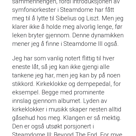
sammenhengen, fordi introduksjonen av
symfoniorkester i Steamdome har fått
meg til å lytte til Sibelius og Liszt. Men jeg
klarer ikke å holde meg alvorlig lenge, før
leken bryter gjennom. Denne dynamikken
mener jeg å finne i Steamdome III også.
Jeg har som vanlig notert flittig til hver
eneste låt, så jeg kan ikke gjengi alle
tankene jeg har, men jeg kan by på noen
stikkord. Kirkeklokke og dempepedal, for
eksempel. Begge med prominente
innslag gjennom albumet. Lyden av
kirkeklokker i musikk skaper nesten alltid
gåsehud hos meg. Klangen er så mektig.
Den er også utsøkt porsjonert i
Steamdome III: Beyond The End. For mye