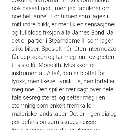
dokumentarformat. En slik form hadde
nok passet godt, men jeg fabulerer om
noe helt annet. For filmen som lages i
mitt indre blikk, er mer lik en sensasjonell
og fullblods fiksjon á la James Bond. Ja,
det er partier i Steamdome III som lager
slike bilder. Spesielt når låten Intermezzo
får opp koken og tar meg inn i evigheten
til siste låt Monolith. Musikken er
instrumental. Altså, den er blottet for
lyrikk, men likevel lyrisk. Ja, den forteller
meg noe. Den spiller nær sagt over hele
følelsesregisteret, og setter meg i en
stemning som enkelt fremkaller
maleriske landskaper. Det er ingen dialog
per definisjon som skapes i disse