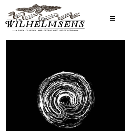
Hopp
til
hovedinnhold