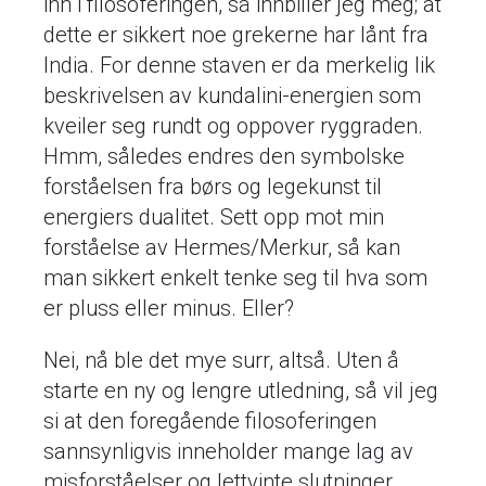
inn i filosoferingen, så innbiller jeg meg; at
dette er sikkert noe grekerne har lånt fra
India. For denne staven er da merkelig lik
beskrivelsen av kundalini-energien som
kveiler seg rundt og oppover ryggraden.
Hmm, således endres den symbolske
forståelsen fra børs og legekunst til
energiers dualitet. Sett opp mot min
forståelse av Hermes/Merkur, så kan
man sikkert enkelt tenke seg til hva som
er pluss eller minus. Eller?
Nei, nå ble det mye surr, altså. Uten å
starte en ny og lengre utledning, så vil jeg
si at den foregående filosoferingen
sannsynligvis inneholder mange lag av
misforståelser og lettvinte slutninger.