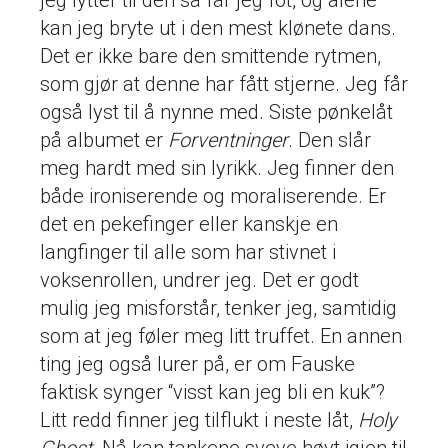
jeg lytter til den så får jeg fot, og alene
kan jeg bryte ut i den mest klønete dans.
Det er ikke bare den smittende rytmen,
som gjør at denne har fått stjerne. Jeg får
også lyst til å nynne med. Siste pønkelåt
på albumet er
Forventninger
. Den slår
meg hardt med sin lyrikk. Jeg finner den
både ironiserende og moraliserende. Er
det en pekefinger eller kanskje en
langfinger til alle som har stivnet i
voksenrollen, undrer jeg. Det er godt
mulig jeg misforstår, tenker jeg, samtidig
som at jeg føler meg litt truffet. En annen
ting jeg også lurer på, er om Fauske
faktisk synger “visst kan jeg bli en kuk”?
Litt redd finner jeg tilflukt i neste låt,
Holy