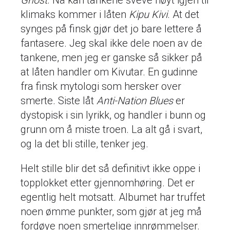
Ghost
. Nå kan tankene sveve høyt igjen til
klimaks kommer i låten
Kipu Kivi
. At det
synges på finsk gjør det jo bare lettere å
fantasere. Jeg skal ikke dele noen av de
tankene, men jeg er ganske så sikker på
at låten handler om Kivutar. En gudinne
fra finsk mytologi som hersker over
smerte. Siste låt
Anti-Nation Blues
er
dystopisk i sin lyrikk, og handler i bunn og
grunn om å miste troen. La alt gå i svart,
og la det bli stille, tenker jeg.
Helt stille blir det så definitivt ikke oppe i
topplokket etter gjennomhøring. Det er
egentlig helt motsatt. Albumet har truffet
noen ømme punkter, som gjør at jeg må
fordøye noen smertelige innrømmelser.