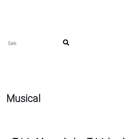
Hopp
til
hovedinnhold
Musical