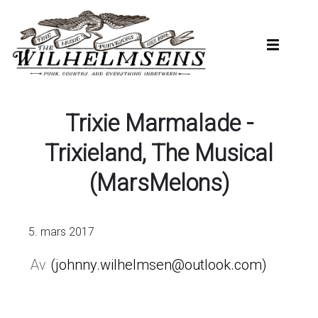
Hopp
til
hovedinnhold
Trixie Marmalade -
Trixieland, The Musical
(MarsMelons)
5. mars 2017
johnny.wilhelmsen@outlook.com