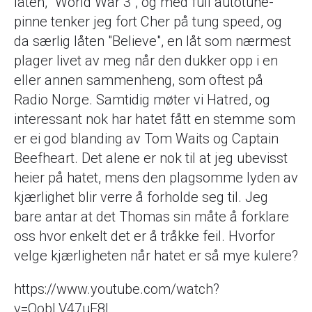
låten, "World War 3", og med full autotune-
pinne tenker jeg fort Cher på tung speed, og
da særlig låten "Believe", en låt som nærmest
plager livet av meg når den dukker opp i en
eller annen sammenheng, som oftest på
Radio Norge. Samtidig møter vi Hatred, og
interessant nok har hatet fått en stemme som
er ei god blanding av Tom Waits og Captain
Beefheart. Det alene er nok til at jeg ubevisst
heier på hatet, mens den plagsomme lyden av
kjærlighet blir verre å forholde seg til. Jeg
bare antar at det Thomas sin måte å forklare
oss hvor enkelt det er å tråkke feil. Hvorfor
velge kjærligheten når hatet er så mye kulere?
https://www.youtube.com/watch?
v=OobLV47uE8I