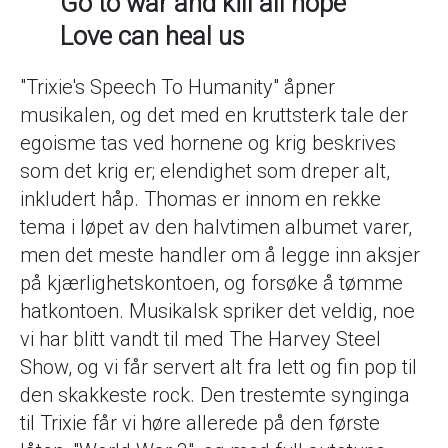
Go to war and kill all hope
Love can heal us
"Trixie's Speech To Humanity" åpner
musikalen, og det med en kruttsterk tale der
egoisme tas ved hornene og krig beskrives
som det krig er; elendighet som dreper alt,
inkludert håp. Thomas er innom en rekke
tema i løpet av den halvtimen albumet varer,
men det meste handler om å legge inn aksjer
på kjærlighetskontoen, og forsøke å tømme
hatkontoen. Musikalsk spriker det veldig, noe
vi har blitt vandt til med The Harvey Steel
Show, og vi får servert alt fra lett og fin pop til
den skakkeste rock. Den trestemte synginga
til Trixie får vi høre allerede på den første