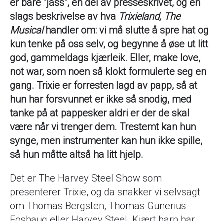
er bare "jåss", en del av presseskrivet, og en
slags beskrivelse av hva
Trixieland, The
Musical
handler om: vi må slutte å spre hat og
kun tenke på oss selv, og begynne å øse ut litt
god, gammeldags kjærleik. Eller, make love,
not war, som noen så klokt formulerte seg en
gang. Trixie er forresten lagd av papp, så at
hun har forsvunnet er ikke så snodig, med
tanke på at pappesker aldri er der de skal
være når vi trenger dem. Trestemt kan hun
synge, men instrumenter kan hun ikke spille,
så hun måtte altså ha litt hjelp.
Det er The Harvey Steel Show som
presenterer Trixie, og da snakker vi selvsagt
om Thomas Bergsten, Thomas Gunerius
Foshaug eller Harvey Steel. Kjært barn har