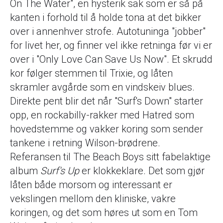
On The Water", en hysterik sak som er så på
kanten i forhold til å holde tona at det bikker
over i annenhver strofe. Autotuninga "jobber"
for livet her, og finner vel ikke retninga før vi er
over i "Only Love Can Save Us Now". Et skrudd
kor følger stemmen til Trixie, og låten
skramler avgårde som en vindskeiv blues.
Direkte pent blir det når "Surf's Down" starter
opp, en rockabilly-rakker med Hatred som
hovedstemme og vakker koring som sender
tankene i retning Wilson-brødrene.
Referansen til The Beach Boys sitt fabelaktige
album
Surf's Up
er klokkeklare. Det som gjør
låten både morsom og interessant er
vekslingen mellom den kliniske, vakre
koringen, og det som høres ut som en Tom