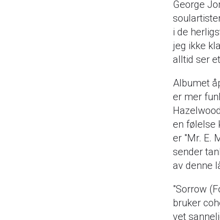
George Jo
soulartist
i de herlig
jeg ikke kl
alltid ser 
Albumet åp
er mer fun
Hazelwood, 
en følelse
er "Mr. E.
sender tan
av denne l
"Sorrow (F
bruker coh
vet sanneli