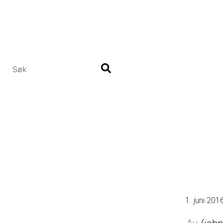
Hopp
til
hovedinnhold
1. juni 201