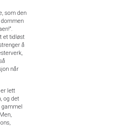
ve, som den
 er dommen
aen!".
 et tidløst
strenger å
sterverk,
 så
sjon når
r lett
, og det
d, gammel
 Men,
sons,