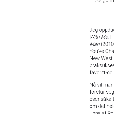
joh
Jeg oppda
With Me.
H
Man
(2010
You've Cha
New West, 
braksukses
favoritt-co
Nå vil man
foretar se
oser såkal
om det hele
unna at Ro