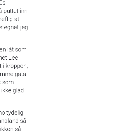
0s
 puttet inn
heftig at
tstegnet jeg
 en låt som
net Lee
t i kroppen,
samme gata
uk som
 ikke glad
o tydelig
canaland så
sikken så