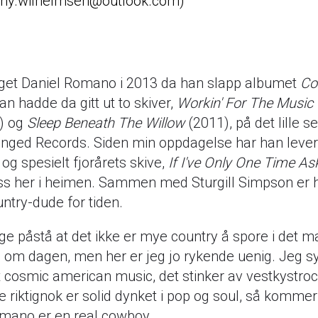
nny.wilhelmsen@outlook.com
get Daniel Romano i 2013 da han slapp albumet
Co
an hadde da gitt ut to skiver,
Workin' For The Music
) og
Sleep Beneath The Willow
(2011), på det lille s
nged Records. Siden min oppdagelse har han levert
og spesielt fjorårets skive,
If I've Only One Time Ask
s her i heimen. Sammen med Sturgill Simpson er 
untry-dude for tiden.
ge påstå at det ikke er mye country å spore i det 
g om dagen, men her er jeg jo rykende uenig. Jeg s
t cosmic american music, det stinker av vestkystroc
 riktignok er solid dynket i pop og soul, så kommer
mano er en real cowboy.