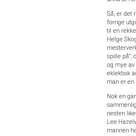
Så, er det 
forrige ut
til en rekk
Helge Skog 
mesterverk
spille på",
og mye av 
eklektisk a
man er en s
Nok en gan
sammenlign
nesten lik
Lee Hazelw
mannen har 