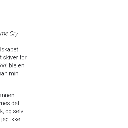
me Cry
elskapet
 skiver for
in'
, ble en
han min
mannen
ynes det
k, og selv
 jeg ikke