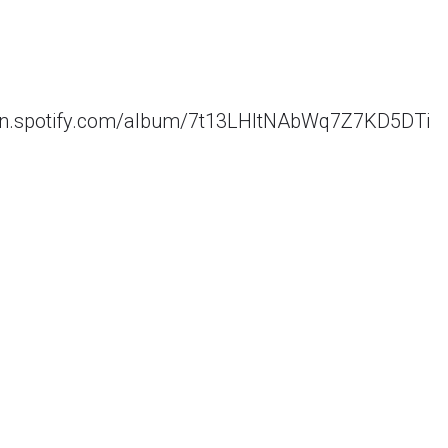
pen.spotify.com/album/7t13LHItNAbWq7Z7KD5DTi