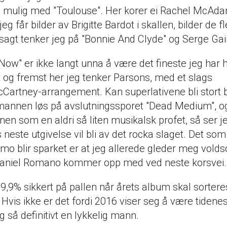
mulig med "Toulouse". Her korer ei Rachel McAda
jeg får bilder av Brigitte Bardot i skallen, bilder de 
lvsagt tenker jeg på "Bonnie And Clyde" og Serge Ga
Now" er ikke langt unna å være det fineste jeg har hø
t og fremst her jeg tenker Parsons, med et slags
artney-arrangement. Kan superlativene bli stort 
mannen løs på avslutningssporet "Dead Medium", og
n som en aldri så liten musikalsk profet, så ser je
s neste utgivelse vil bli av det rocka slaget. Det som
o blir sparket er at jeg allerede gleder meg voldso
Daniel Romano kommer opp med ved neste korsvei.
9,9% sikkert på pallen når årets album skal sorteres
Hvis ikke er det fordi 2016 viser seg å være tidene
g så definitivt en lykkelig mann.