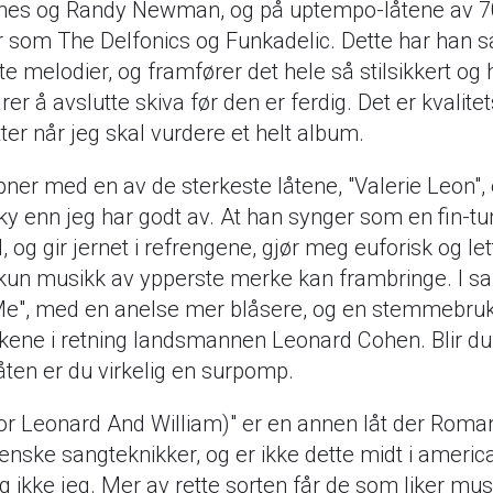
nes og Randy Newman, og på uptempo-låtene av 7
er som The Delfonics og Funkadelic. Dette har han så
ste melodier, og framfører det hele så stilsikkert og 
arer å avslutte skiva før den er ferdig. Det er kvalite
etter når jeg skal vurdere et helt album.
ner med en av de sterkeste låtene, "Valerie Leon",
ky enn jeg har godt av. At han synger som en fin-tu
og gir jernet i refrengene, gjør meg euforisk og let
 kun musikk av ypperste merke kan frambringe. I 
 Me", med en anelse mer blåsere, og en stemmebr
kene i retning landsmannen Leonard Cohen. Blir du
åten er du virkelig en surpomp.
or Leonard And William)" er en annen låt der Roman
enske sangteknikker, og er ikke dette midt i ameri
g ikke jeg. Mer av rette sorten får de som liker mu