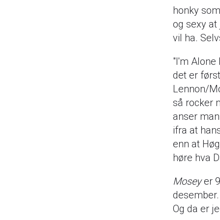
honky som 
og sexy at 
vil ha. Se
"I'm Alone 
det er førs
Lennon/McC
så rocker 
anser manne
ifra at han
enn at Høgm
høre hva 
Mosey
er 9
desember. 
Og da er je