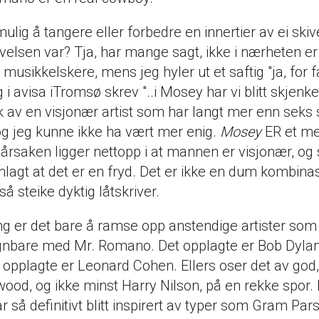
mulig å tangere eller forbedre en innertier av ei ski
givelsen var? Tja, har mange sagt, ikke i nærheten
e musikkelskere, mens jeg hyler ut et saftig "ja, for f
i avisa iTromsø skrev "..i Mosey har vi blitt skjenket
 av en visjonær artist som har langt mer enn seks 
 og jeg kunne ikke ha vært mer enig.
Mosey
ER et me
årsaken ligger nettopp i at mannen er visjonær, og
nlagt at det er en fryd. Det er ikke en dum kombina
å steike dyktig låtskriver.
g er det bare å ramse opp anstendige artister som e
bare med Mr. Romano. Det opplagte er Bob Dylan
e opplagte er Leonard Cohen. Ellers oser det av go
ood, og ikke minst Harry Nilson, på en rekke spor.
så definitivt blitt inspirert av typer som Gram Par