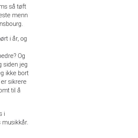
ms så tøft
fleste menn
insbourg.
rt i år, og
bedre? Og
 siden jeg
g ikke bort
 er sikrere
mt til å
 i
s musikkår.