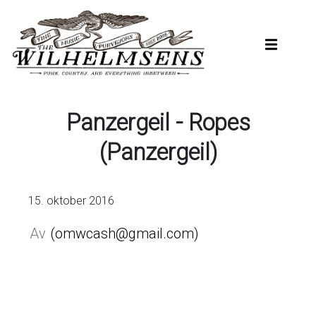
Hopp
til
hovedinnhold
Panzergeil - Ropes
(Panzergeil)
15. oktober 2016
omwcash@gmail.com