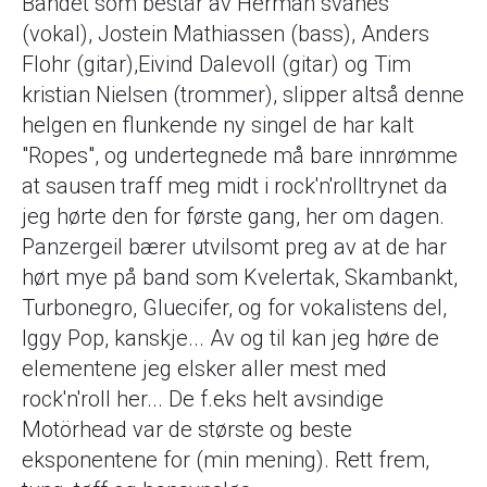
Bandet som består av Herman svanes
(vokal), Jostein Mathiassen (bass), Anders
Flohr (gitar),Eivind Dalevoll (gitar) og Tim
kristian Nielsen (trommer), slipper altså denne
helgen en flunkende ny singel de har kalt
"Ropes", og undertegnede må bare innrømme
at sausen traff meg midt i rock'n'rolltrynet da
jeg hørte den for første gang, her om dagen.
Panzergeil bærer utvilsomt preg av at de har
hørt mye på band som Kvelertak, Skambankt,
Turbonegro, Gluecifer, og for vokalistens del,
Iggy Pop, kanskje... Av og til kan jeg høre de
elementene jeg elsker aller mest med
rock'n'roll her... De f.eks helt avsindige
Motörhead var de største og beste
eksponentene for (min mening). Rett frem,