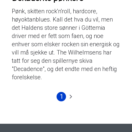
Pønk, skitten rock'n'roll, hardcore,
høyoktanblues. Kall det hva du vil, men
det Haldens store sønner i Göttemia
driver med er fett som faen, og noe
enhver som elsker rocken sin energisk og
vill må sjekke ut. The Wilhelmsens har
tatt for seg den spillernye skiva
"Decadence", og det endte med en heftig
forelskelse.
1
Nåværende
Neste
Sider
side
side