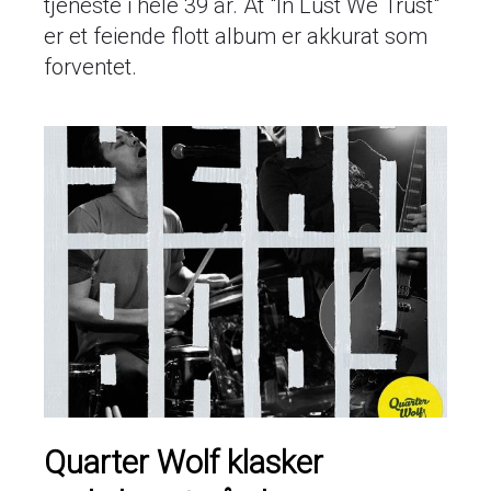
tjeneste i hele 39 år. At "In Lust We Trust"
er et feiende flott album er akkurat som
forventet.
Quarter Wolf klasker