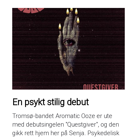
En psykt stilig debut
Tromsø-bandet Aromatic Ooze er ute
med debutsingelen "Questgiver", og den
gikk rett hjem her på Senja. Psykedelisk