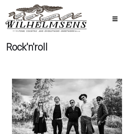
Hopp
til
hovedinnhold
Rock'n'roll