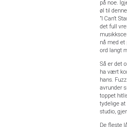
på noe. Igj
øl til denn
"I Can't St
det full vr
musikkscen
nå med et 
ord langt 
Så er det o
ha vært kom
hans. Fuzz 
avrunder s
toppet hitl
tydelige a
studio, gje
De fleste l