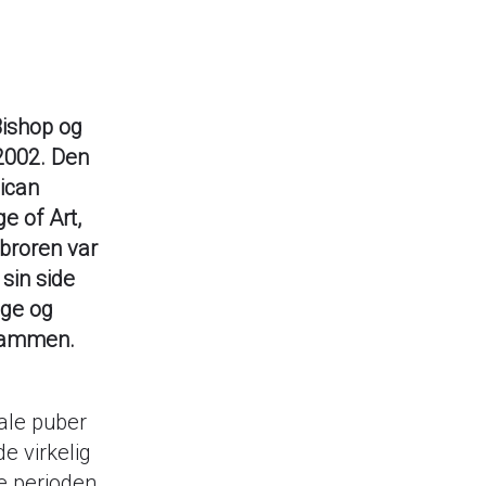
Bishop og
2002. Den
ican
e of Art,
 broren var
sin side
ige og
 sammen.
kale puber
e virkelig
ne perioden