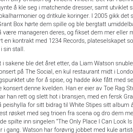
ynte å kle seg i matchende dresser, samt utviklet s
kalharmonier og dritkule koringer. I 2005 gikk det
Grant Box hørte dem spille og ble bergtatt umiddelb
 å være manageren deres, og fikset dem mer eller 
t en kontrakt med 1234 Records, plateselskapet so
 sin stall.
rt i sakene ble det året etter, da Liam Watson snubl
onsert på The Social, en kul restaurant midt i Lond
gspunktet ute for å spise, og hadde ikke fått med se
e konsert denne kvelden. Han er eier av Toe Rag St
var han rett og slett hot i bransjen, med en fersk 
eishylla for sitt bidrag til White Stipes sitt album
t røsket med seg trioen fra scena og dro dem me
 de spilte inn singelen "The Only Place I Can Look I
ar i gang. Watson har forøvrig jobbet med kule artis