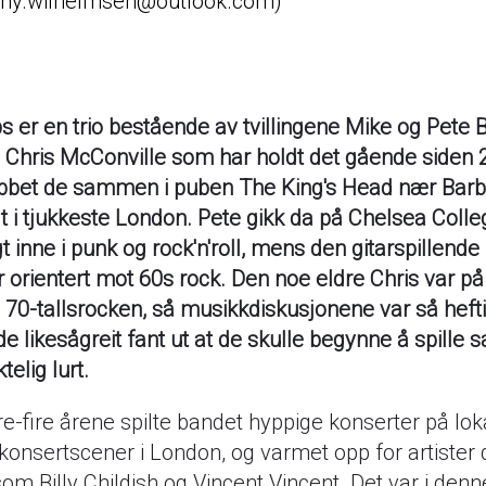
nny.wilhelmsen@outlook.com
s er en trio bestående av tvillingene Mike og Pete 
Chris McConville som har holdt det gående siden 
bbet de sammen i puben The King's Head nær Barb
 i tjukkeste London. Pete gikk da på Chelsea Colleg
t inne i punk og rock'n'roll, mens den gitarspillende
 orientert mot 60s rock. Den noe eldre Chris var på 
i 70-tallsrocken, så musikkdiskusjonene var så heft
de likesågreit fant ut at de skulle begynne å spille
telig lurt.
re-fire årene spilte bandet hyppige konserter på lo
onsertscener i London, og varmet opp for artister d
 som Billy Childish og Vincent Vincent. Det var i den