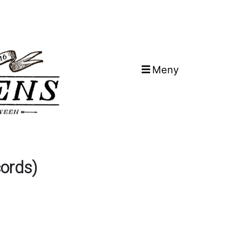
Meny
ords)