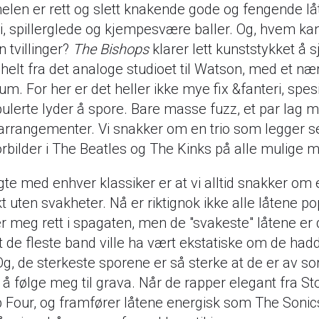
len er rett og slett knakende gode og fengende låte
, spillerglede og kjempesvære baller. Og, hvem ka
n tvillinger?
The Bishops
klarer lett kunststykket å 
 helt fra det analoge studioet til Watson, med et n
bum. For her er det heller ikke mye fix &fanteri, spe
ulerte lyder å spore. Bare masse fuzz, et par lag m
 arrangementer. Vi snakker om en trio som legger se
rbilder i The Beatles og The Kinks på alle mulige m
te med enhver klassiker er at vi alltid snakker om 
t uten svakheter. Nå er riktignok ikke alle låtene p
 meg rett i spagaten, men de "svakeste" låtene er d
t de fleste band ville ha vært ekstatiske om de had
g, de sterkeste sporene er så sterke at de er av s
å følge meg til grava. Når de rapper elegant fra St
 Four, og framfører låtene energisk som The Sonics