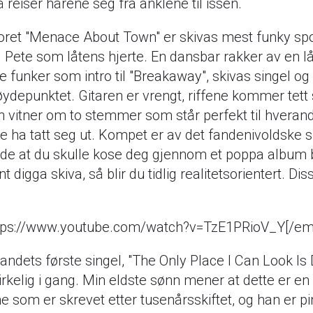
 reiser hårene seg fra anklene til issen.
ret "Menace About Town" er skivas mest funky sp
il Pete som låtens hjerte. En dansbar rakker av en l
e funker som intro til "Breakaway", skivas singel og 
øydepunktet. Gitaren er vrengt, riffene kommer tett
n vitner om to stemmer som står perfekt til hveran
e ha tatt seg ut. Kompet er av det fandenivoldske s
de at du skulle kose deg gjennom et poppa album b
 digga skiva, så blir du tidlig realitetsorientert. Dis
tps://www.youtube.com/watch?v=TzE1PRioV_Y[/em
andets første singel, "The Only Place I Can Look Is
irkelig i gang. Min eldste sønn mener at dette er en
e som er skrevet etter tusenårsskiftet, og han er p