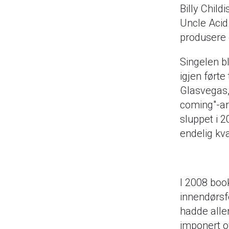
Billy Child
Uncle Acid
produsere
Singelen bl
igjen ført
Glasvegas,
coming"-art
sluppet i 2
endelig kva
I 2008 boo
innendørsf
hadde aller
imponert ov