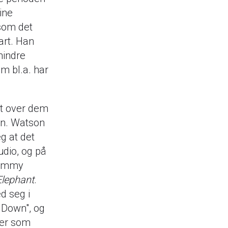
ine
 som det
art. Han
mindre
m bl.a. har
et over dem
on. Watson
g at det
udio, og på
Grammy
Elephant
.
d seg i
s Down", og
ter som