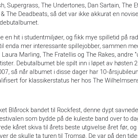
ish, Supergrass, The Undertones, Dan Sartain, The E
 & The Deadbeats, så det var ikke akkurat en novise
 debutalbumet.
e en hit i studentmiljøer, og fikk mye spilletid på rad
e til enda mer interessante spillejobber, sammen med
 Laura Marling, The Fratellis og The Rakes, andre 
ister. Debutalbumet ble spilt inn i løpet av høsten 
007, så når albumet i disse dager har 10-årsjubileu
lifisert for klassikerstatus her hos The Wilhelmsen
ket Blårock bandet til Rockfest, denne dypt savned
estivalen som bydde på de kuleste band over to da
ede kåret skiva til årets beste utgivelse året før, o
er de skulle ta turen til Tromsø. De var på den tide