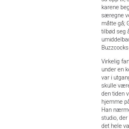
karene beg
særegne vo
måtte gå; 
tilbød seg
umiddelbar
Buzzcocks i
Virkelig fa
under en k
var i utgan
skulle vær
den tiden 
hjemme på p
Han nærmes
studio, der
det hele v