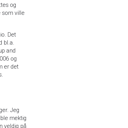
ttes og
 som ville
io. Det
 bl.a.
"up and
2006 og
m er det
s.
e
ger. Jeg
g ble mektig
n veldig på