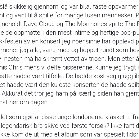
å slå skikkelig gjennom, og var bl.a. faste oppvarmer
t og vant til å spille for mange tusen mennesker. 
inneholdt Dave Cloud og The Mormones spilte The 
lle de oppmøtte, i den mest intime og heftige pop-p
k-festen av en konsert jeg noensinne har opplevd p
a mener jeg alle, sang med og hoppet rundt som bes
vi nesten må ha skremt vettet av trioen. Men etter å
s Chris mens vi delte pisserenne, kunne jeg trygt 
atte hadde vært tilfelle. De hadde kost seg glugg ih
et hadde vært den kuleste konserten de hadde spil
 Akkurat det tror jeg ham på, særlig siden han gjen
hat her om dagen.
det som gjør at disse unge londonerne klasket til fra
 legendarisk bra skive ved første forsøk? Ikke fant 
 ikke kom de ut med et album som var spesielt tidsrik