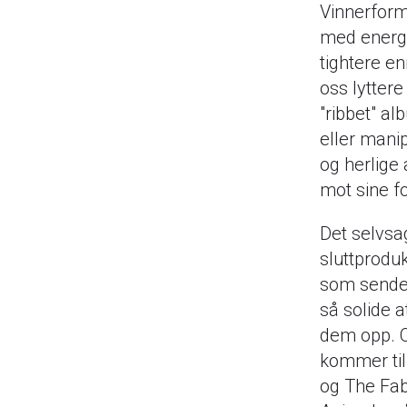
Vinnerforme
med energi
tightere en
oss lyttere
"ribbet" al
eller manip
og herlige
mot sine fo
Det selvsag
sluttproduk
som sender
så solide a
dem opp. O
kommer til 
og The Fab