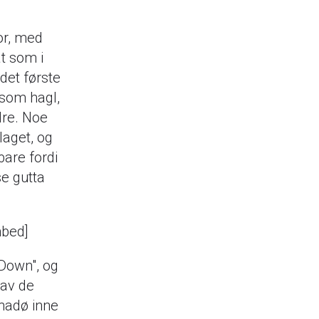
or, med
åt som i
det første
 som hagl,
dre. Noe
laget, og
are fordi
se gutta
bed]
 Down", og
 av de
inadø inne