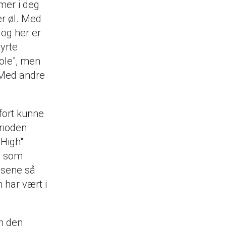
lmer i deg
er øl. Med
 og her er
tyrte
Hole", men
 Med andre
 fort kunne
erioden
 High"
en som
ansene så
 har vært i
om den