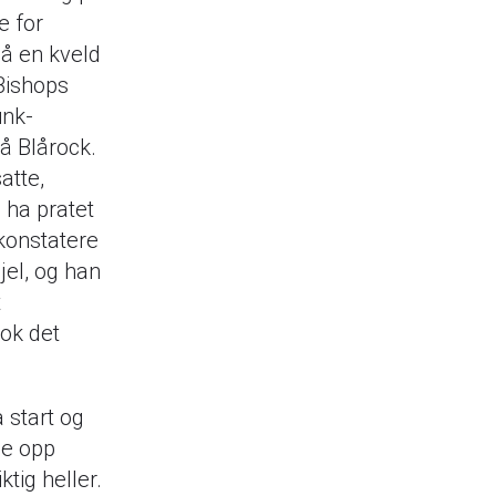
e for
På en kveld
Bishops
unk-
å Blårock.
atte,
 ha pratet
konstatere
jel, og han
t
tok det
 start og
de opp
tig heller.