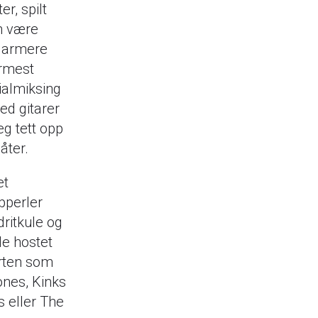
r, spilt
n være
sjarmere
ærmest
sialmiksing
ed gitarer
g tett opp
åter.
et
opperler
ritkule og
de hostet
orten som
ones, Kinks
 eller The