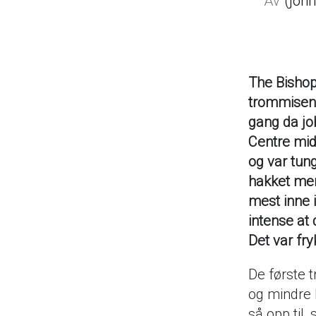
joh
The Bishop
trommisen 
gang da jo
Centre midt
og var tung
hakket mer
mest inne 
intense at 
Det var fryk
De første t
og mindre k
så opp til,