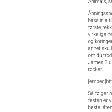
Animals, så
Åpningsspo
basslinja t
første rekk
virkelige h
og koringe
annet skull
om du trod
James Blunt
rocker.
[embed]ht
Så følger b
festen er v
beste låten