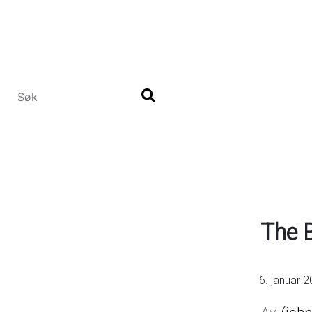
Hopp
til
hovedinnhold
The 
6. januar 