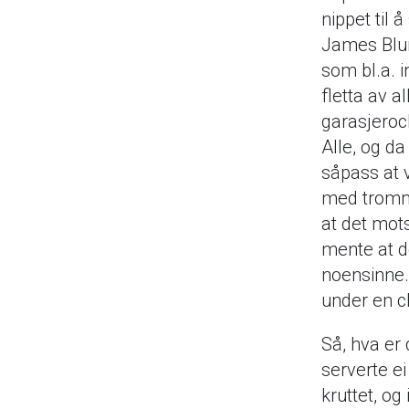
nippet til 
James Blun
som bl.a. 
fletta av a
garasjeroc
Alle, og d
såpass at 
med trommi
at det mots
mente at d
noensinne.
under en c
Så, hva er 
serverte ei
kruttet, og