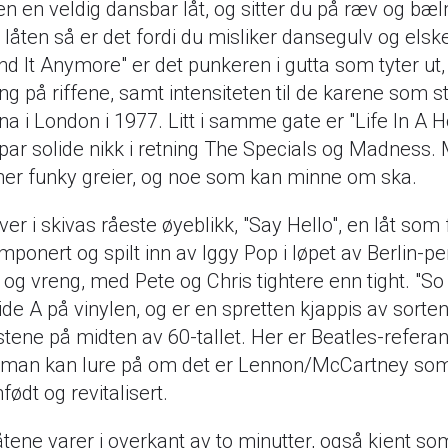
en en veldig dansbar låt, og sitter du på ræv og bæ
e låten så er det fordi du misliker dansegulv og elsk
and It Anymore" er det punkeren i gutta som tyter ut,
eng på riffene, samt intensiteten til de karene som s
a i London i 1977. Litt i samme gate er "Life In A 
par solide nikk i retning The Specials og Madness.
mer funky greier, og noe som kan minne om ska.
ver i skivas råeste øyeblikk, "Say Hello", en låt som
ponert og spilt inn av Iggy Pop i løpet av Berlin-p
og vreng, med Pete og Chris tightere enn tight. "So
ide A på vinylen, og er en spretten kjappis av sort
istene på midten av 60-tallet. Her er Beatles-refer
t man kan lure på om det er Lennon/McCartney som
nfødt og revitalisert.
åtene varer i overkant av to minutter, også kjent s