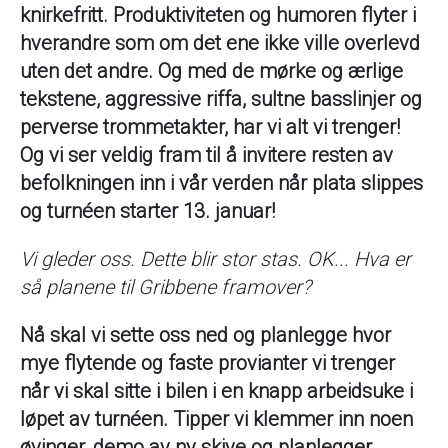
knirkefritt. Produktiviteten og humoren flyter i
hverandre som om det ene ikke ville overlevd
uten det andre. Og med de mørke og ærlige
tekstene, aggressive riffa, sultne basslinjer og
perverse trommetakter, har vi alt vi trenger!
Og vi ser veldig fram til å invitere resten av
befolkningen inn i vår verden når plata slippes
og turnéen starter 13. januar!
Vi gleder oss. Dette blir stor stas. OK... Hva er
så planene til Gribbene framover?
Nå skal vi sette oss ned og planlegge hvor
mye flytende og faste provianter vi trenger
når vi skal sitte i bilen i en knapp arbeidsuke i
løpet av turnéen. Tipper vi klemmer inn noen
øvinger, demo av ny skive og planlegger