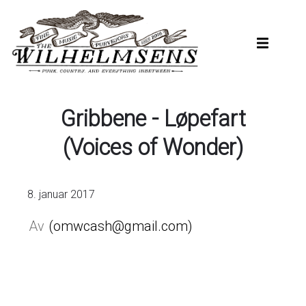
Hopp
til
hovedinnhold
Gribbene - Løpefart
(Voices of Wonder)
8. januar 2017
omwcash@gmail.com