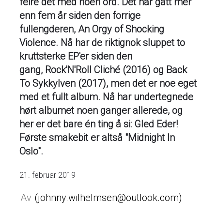
feire det med noen ord. Det har gått mer
enn fem år siden den forrige
fullengderen, An Orgy of Shocking
Violence. Nå har de riktignok sluppet to
kruttsterke EP'er siden den
gang, Rock'N'Roll Cliché (2016) og Back
To Sykkylven (2017), men det er noe eget
med et fullt album. Nå har undertegnede
hørt albumet noen ganger allerede, og
her er det bare én ting å si: Gled Eder!
Første smakebit er altså "Midnight In
Oslo".
21. februar 2019
johnny.wilhelmsen@outlook.com