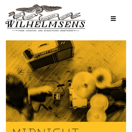
Hopp
til
hovedinnhold