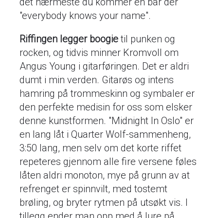
det nærmeste du kommer en bar der
"everybody knows your name".
Riffingen legger boogie
til punken og
rocken, og tidvis minner Kromvoll om
Angus Young i gitarføringen. Det er aldri
dumt i min verden. Gitarøs og intens
hamring på trommeskinn og symbaler er
den perfekte medisin for oss som elsker
denne kunstformen. "Midnight In Oslo" er
en lang låt i Quarter Wolf-sammenheng,
3:50 lang, men selv om det korte riffet
repeteres gjennom alle fire versene føles
låten aldri monoton, mye på grunn av at
refrenget er spinnvilt, med tostemt
brøling, og bryter rytmen på utsøkt vis. I
tillegg ender man opp med å lure på