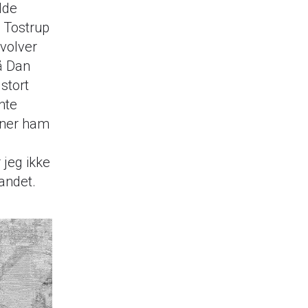
dde
in Tostrup
volver
å Dan
 stort
nte
nner ham
jeg ikke
 bandet.