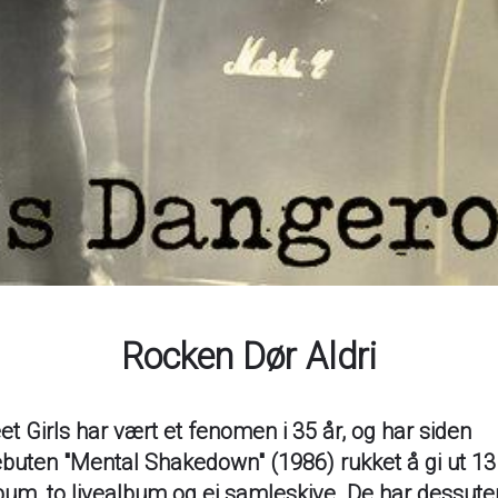
Rocken Dør Aldri
et Girls har vært et fenomen i 35 år, og har siden
uten "Mental Shakedown" (1986) rukket å gi ut 13
bum, to livealbum og ei samleskive. De har dessuten