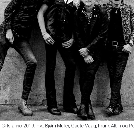
Girls anno 2019. F.v.: Bjørn Müller, Gaute Vaag, Frank Albin og Pe