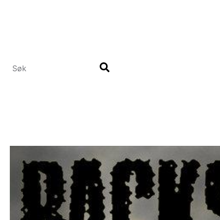
Hopp
til
hovedinnhold