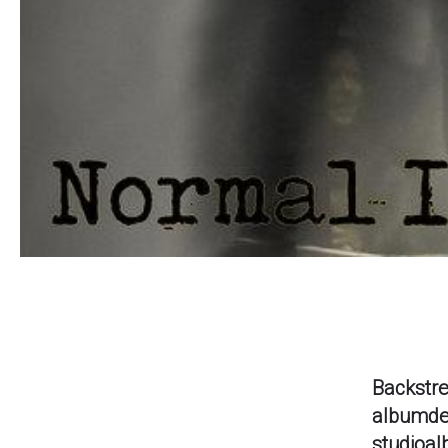
Backstre
albumdeb
studioal