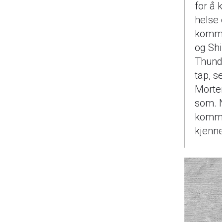
for å 
helse 
komme
og Shi
Thunde
tap, s
Morte
som. 
komme
kjenne