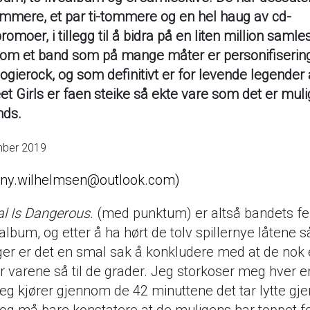
ommere, et par ti-tommere og en hel haug av cd-
romoer, i tillegg til å bidra på en liten million samles
om et band som på mange måter er personifiserin
ogierock, og som definitivt er for levende legender 
et Girls er faen steike så ekte vare som det er muli
ands.
mber 2019
nny.wilhelmsen@outlook.com
l Is Dangerous.
(med punktum) er altså bandets f
album, og etter å ha hørt de tolv spillernye låtene s
ger er det en smal sak å konkludere med at de nok
r varene så til de grader. Jeg storkoser meg hver 
eg kjører gjennom de 42 minuttene det tar lytte g
 og må bare konstatere at de muligens har toppet fo