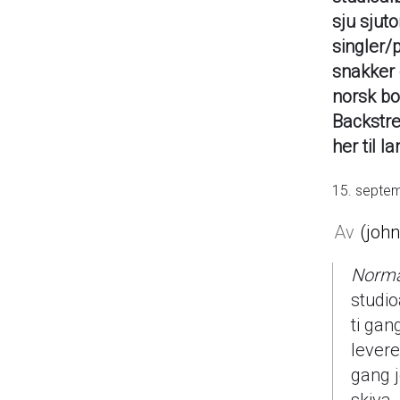
sju sjut
singler/p
snakker 
norsk bo
Backstre
her til l
15. septe
joh
Norma
studio
ti gan
levere
gang j
skiva,