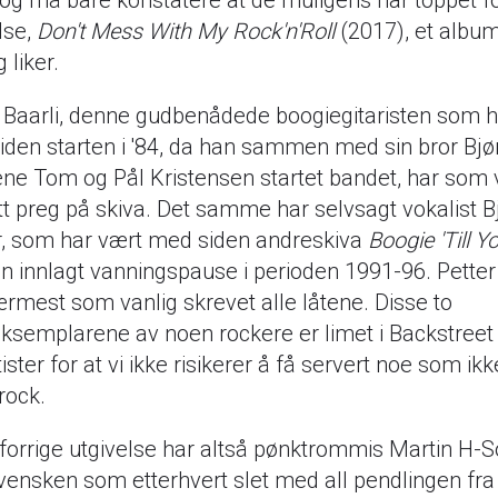
lse,
Don't Mess With My Rock'n'Roll
(2017), et album
g liker.
 Baarli, denne gudbenådede boogiegitaristen som h
den starten i '84, da han sammen med sin bror Bjø
ne Tom og Pål Kristensen startet bandet, har som 
itt preg på skiva. Det samme har selvsagt vokalist B
r, som har vært med siden andreskiva
Boogie 'Till 
 innlagt vanningspause i perioden 1991-96. Petter
rmest som vanlig skrevet alle låtene. Disse to
ksemplarene av noen rockere er limet i Backstreet 
ister for at vi ikke risikerer å få servert noe som ikk
rock.
forrige utgivelse har altså pønktrommis Martin H-So
vensken som etterhvert slet med all pendlingen fra