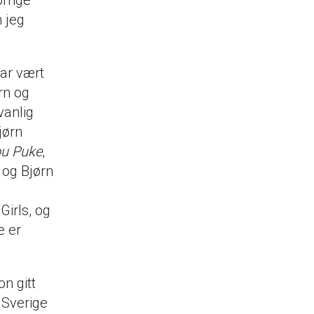
 jeg
ar vært
rn og
vanlig
jørn
You Puke
,
 og Bjørn
Girls, og
e er
n gitt
 Sverige