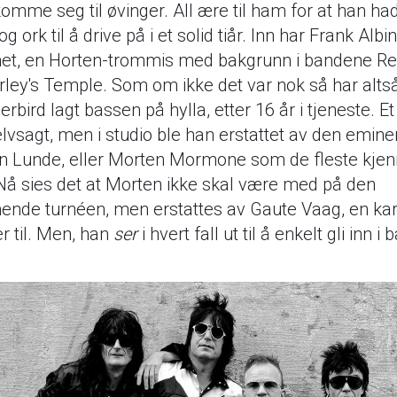
komme seg til øvinger. All ære til ham for at han ha
og ork til å drive på i et solid tiår. Inn har Frank Alb
t, en Horten-trommis med bakgrunn i bandene Re
rley's Temple. Som om ikke det var nok så har alts
rbird lagt bassen på hylla, etter 16 år i tjeneste. Et
elvsagt, men i studio ble han erstattet av den emine
n Lunde, eller Morten Mormone som de fleste kje
Nå sies det at Morten ikke skal være med på den
nde turnéen, men erstattes av Gaute Vaag, en kar 
r til. Men, han
ser
i hvert fall ut til å enkelt gli inn i