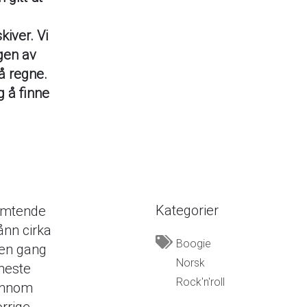
kiver. Vi
gen av
å regne.
g å finne
Kategorier
emtende
ånn cirka
Boogie
 en gang
Norsk
eneste
Rock'n'roll
jennom
rrige