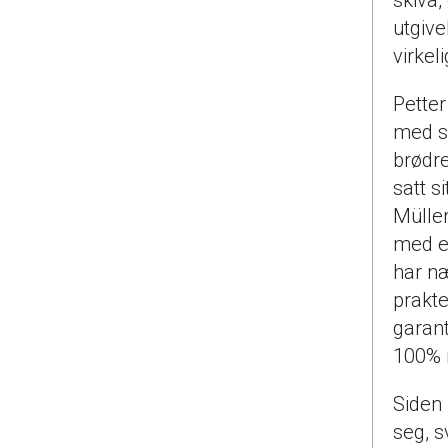
utgive
virkeli
Petter
med si
brødre
satt s
Mülle
med en
har næ
prakte
garant
100% 
Siden 
seg, s