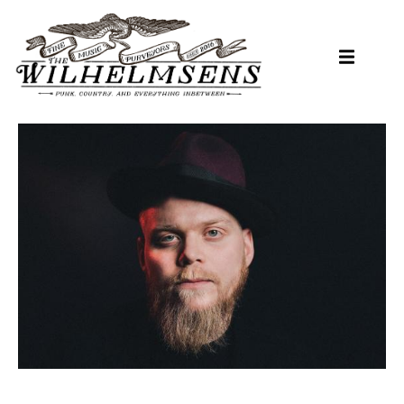
Hopp
til
hovedinnhold