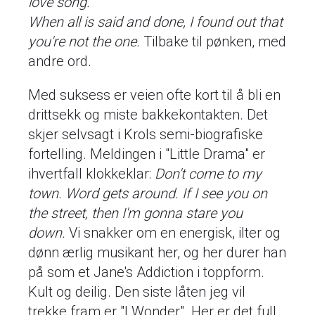
love song.
When all is said and done, I found out that
you're not the one.
Tilbake til pønken, med
andre ord.
Med suksess er veien ofte kort til å bli en
drittsekk og miste bakkekontakten. Det
skjer selvsagt i Krols semi-biografiske
fortelling. Meldingen i "Little Drama" er
ihvertfall klokkeklar:
Don't come to my
town. Word gets around. If I see you on
the street, then I'm gonna stare you
down.
Vi snakker om en energisk, ilter og
dønn ærlig musikant her, og her durer han
på som et Jane's Addiction i toppform.
Kult og deilig. Den siste låten jeg vil
trekke fram er "I Wonder". Her er det full