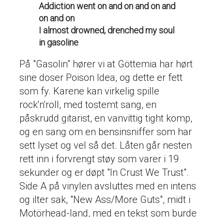
Addiction went on and on and on and
on and on
I almost drowned, drenched my soul
in gasoline
På "Gasolin" hører vi at Göttemia har hørt
sine doser Poison Idea, og dette er fett
som fy. Karene kan virkelig spille
rock'n'roll, med tostemt sang, en
påskrudd gitarist, en vanvittig tight komp,
og en sang om en bensinsniffer som har
sett lyset og vel så det. Låten går nesten
rett inn i forvrengt støy som varer i 19
sekunder og er døpt "In Crust We Trust".
Side A på vinylen avsluttes med en intens
og ilter sak, "New Ass/More Guts", midt i
Motörhead-land, med en tekst som burde