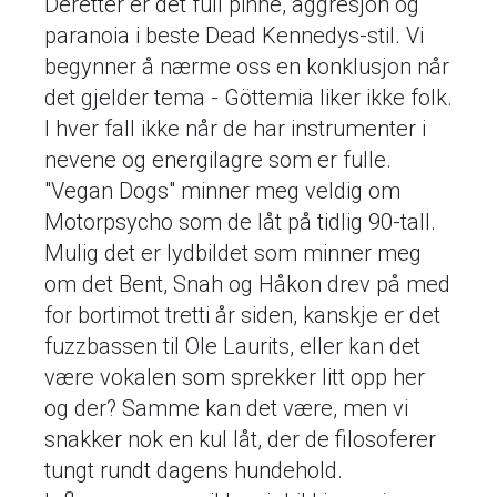
Deretter er det full pinne, aggresjon og
paranoia i beste Dead Kennedys-stil. Vi
begynner å nærme oss en konklusjon når
det gjelder tema - Göttemia liker ikke folk.
I hver fall ikke når de har instrumenter i
nevene og energilagre som er fulle.
"Vegan Dogs" minner meg veldig om
Motorpsycho som de låt på tidlig 90-tall.
Mulig det er lydbildet som minner meg
om det Bent, Snah og Håkon drev på med
for bortimot tretti år siden, kanskje er det
fuzzbassen til Ole Laurits, eller kan det
være vokalen som sprekker litt opp her
og der? Samme kan det være, men vi
snakker nok en kul låt, der de filosoferer
tungt rundt dagens hundehold.