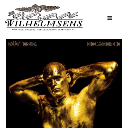
Hopp
til
hovedinnhold