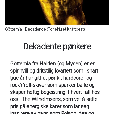
Göttemia - Decadence (Tonehjulet Kräftpest)
Dekadente pønkere
Göttemia fra Halden (og Mysen) er en
spinnvill og dritstilig kvartett som i snart
tjue år har gitt ut pønk-, hardcore- og
rock'n'roll-skiver som sparker balle og
skaper heftig begeistring. I hvert fall hos
oss i The Wilhelmsens, som vet å sette
pris på energiske karer som lar seg
inspirere av band som Poison Idea og