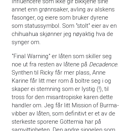
Influencere som ikke gir bikkjene sine
annet enn grønnsaker, avling av alskens
fasonger, og eiere som bruker dyrene
som statussymbol. Som "stolt" eier av en
chihuahua skjønner jeg nøyaktig hva de
synger om.
"Final Warning" er låten som skiller seg
noe ut fra resten av låtene på
Decadence
.
Synthen til Ricky får mer plass, Anne
Karine får litt mer rom å boltre seg i og
skaper ei stemning som er lystig (!), til
tross for den misantropiske karen dette
handler om. Jeg får litt Mission of Burma-
vibber av låten, som definitivt er et av de
sterkeste sporene Göttemia har på
samvittigheten. Den andre singelen som