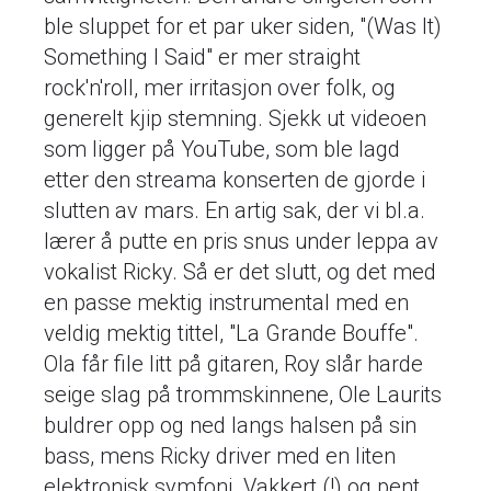
ble sluppet for et par uker siden, "(Was It)
Something I Said" er mer straight
rock'n'roll, mer irritasjon over folk, og
generelt kjip stemning. Sjekk ut videoen
som ligger på YouTube, som ble lagd
etter den streama konserten de gjorde i
slutten av mars. En artig sak, der vi bl.a.
lærer å putte en pris snus under leppa av
vokalist Ricky. Så er det slutt, og det med
en passe mektig instrumental med en
veldig mektig tittel, "La Grande Bouffe".
Ola får file litt på gitaren, Roy slår harde
seige slag på trommskinnene, Ole Laurits
buldrer opp og ned langs halsen på sin
bass, mens Ricky driver med en liten
elektronisk symfoni. Vakkert (!) og pent,