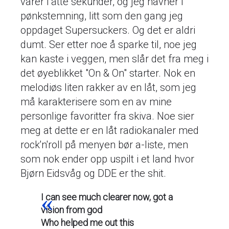
varer i åtte sekunder, og jeg havner i
pønkstemning, litt som den gang jeg
oppdaget Supersuckers. Og det er aldri
dumt. Ser etter noe å sparke til, noe jeg
kan kaste i veggen, men slår det fra meg i
det øyeblikket "On & On" starter. Nok en
melodiøs liten rakker av en låt, som jeg
må karakterisere som en av mine
personlige favoritter fra skiva. Noe sier
meg at dette er en låt radiokanaler med
rock'n'roll på menyen bør a-liste, men
som nok ender opp uspilt i et land hvor
Bjørn Eidsvåg og DDE er the shit.
I can see much clearer now, got a
vision from god
Who helped me out this