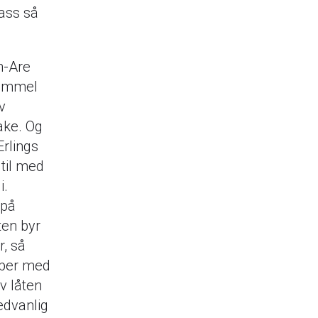
lass så
n-Are
gammel
v
take. Og
Erlings
r til med
i.
 på
ten byr
r, så
aper med
v låten
edvanlig