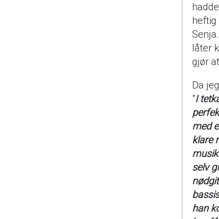
hadde 
heftig
Senja
låter 
gjør a
Da jeg
"
I tet
perfek
med et
klare 
musikk
selv g
nødgit
bassist
han ko