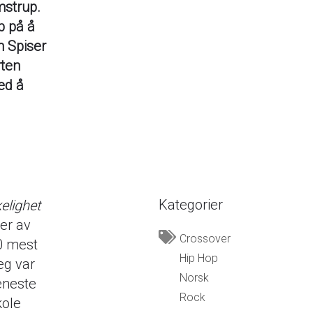
strup.
p på å
m Spiser
rten
ed å
Kategorier
elighet
er av
Crossover
30 mest
Hip Hop
eg var
Norsk
eneste
Rock
kole