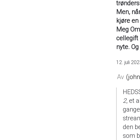
trønder
Men, når
kjøre en
Meg Om N
cellegif
nyte. Og 
12. juli 20
joh
HEDSS
2
, et
ganger
stream
den be
som b