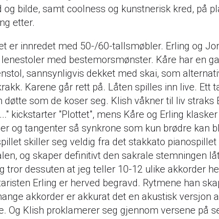
d og bilde, samt coolness og kunstnerisk kred, på p
ng etter.
t er innredet med 50-/60-tallsmøbler. Erling og Jo
r i lenestoler med bestemorsmønster. Kåre har en 
nstol, sannsynligvis dekket med skai, som alternati
rakk. Karene går rett på. Låten spilles inn live. Ett 
døtte som de koser seg. Klish våkner til liv straks 
iiii..." kickstarter "Plottet", mens Kåre og Erling klaske
er og tangenter så synkrone som kun brødre kan bl
pillet skiller seg veldig fra det stakkato pianospillet
alen, og skaper definitivt den sakrale stemningen lå
g tror dessuten at jeg teller 10-12 ulike akkorder he
taristen Erling er herved begravd. Rytmene han sk
ange akkorder er akkurat det en akustisk versjon a
te. Og Klish proklamerer seg gjennom versene på s