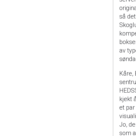
origi
så det
Skogl
kompet
boksen
av typ
sønda
Kåre, 
sentr
HEDSS
kjekt 
et pa
visual
Jo, de
som at