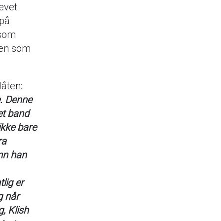
revet
 på
 som
rten som
låten:
e. Denne
et band
ikke bare
ra
enn han
lig er
g når
, Klish