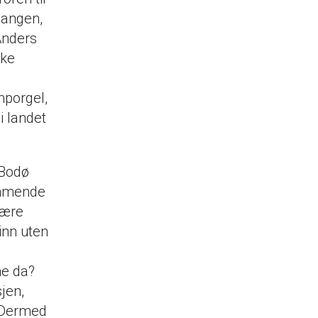
gangen,
 Anders
ske
mporgel,
i landet
 Bodø
ommende
være
 inn uten
ne da?
jen,
. Dermed