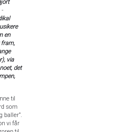
jort
 -
ikal
usikere
m en
t fram,
mange
), via
noet, det
ampen,
nne til
dord som
 baller".
n vi får
oren til