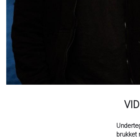
VID
Underteg
brukket r