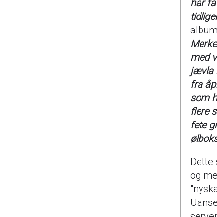
har få
tidlig
albume
Merkel
med ve
jævla 
fra åpn
som ha
flere 
fete g
ølbok
Dette 
og med
"nyska
Uanset
server