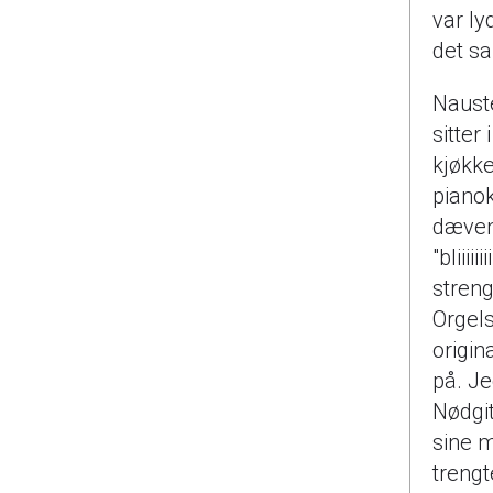
var ly
det sa
Nauste
sitte
kjøkke
pianok
dæven 
"bliiii
streng
Orgels
origin
på. Je
Nødgi
sine m
treng