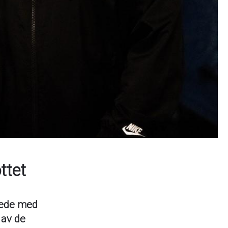
ttet
nede med
 av de