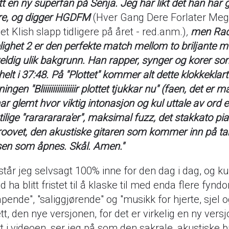
tt en ny superfan på Senja. Jeg har likt det han har g
ere, og digger HGDFM
(Hver Gang Dere Forlater Meg
t Klish slapp tidligere på året - red.anm.)
,
men Rad
ighet 2 er den perfekte match mellom to briljante m
ldig ulik bakgrunn. Han rapper, synger og korer so
helt i 37:48. På "Plottet" kommer alt dette klokkeklar
ingen "Bliiiiiiiiiiiiiiiir plottet tjukkar nu" (faen, det er 
r glemt hvor viktig intonasjon og kul uttale av ord er
stilige "rarararara'er", maksimal fuzz, det stakkato pia
roovet, den akustiske gitaren som kommer inn på t
sen som åpnes. Skål. Amen."
står jeg selvsagt 100% inne for den dag i dag, og ku
 ha blitt fristet til å klaske til med enda flere fyn
pende", "saliggjørende" og "musikk for hjerte, sjel og
t, den nye versjonen, for det er virkelig en ny versjo
t i videoen, ser jeg på som den sakrale, akustiske br