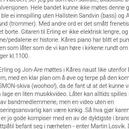
nalversjonen. Hele bandet kunne ikke møtes denne 
 ble ei innspilling uten Hallstein Sandvin (bass) og
und (trommer). Med andre ord er det smått freneti
 borte. Gitaren til Erling er ikke elektrisk lengre, og
e/pedalene er historie. Kåres piano har blitt et pu
en som låter som de vi kan høre i kirkene rundt om 
ger kl.1100.
Erling og Jon-Are møttes i Kåres naust like utenfor
um, med en klar plan om å øve og terpe på den k
MON-skiva (woohoo!), da de fant ut at det kunne 
å lage en liten musikkvideo. Låter kan alltids spilles
r av bandmedlemmene, men en video uten en
iseringsansvarlig kan være kinkig. Så hva gjør kare
 er jo gode kompiser med en av de dyktigste i brans
tpåtil befant seg i nærheten - enter Martin Losvik