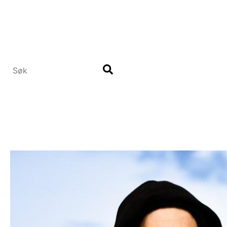
Hopp
til
hovedinnhold