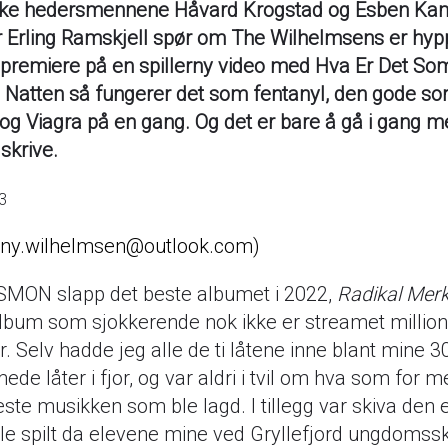
ske hedersmennene Håvard Krogstad og Esben Kam
 Erling Ramskjell spør om The Wilhelmsens er hyp
 premiere på en spillerny video med Hva Er Det So
atten så fungerer det som fentanyl, den gode so
t og Viagra på en gang. Og det er bare å gå i gang m
skrive.
23
nny.wilhelmsen@outlook.com
MON slapp det beste albumet i 2022,
Radikal Merk
 album som sjokkerende nok ikke er streamet million
. Selv hadde jeg alle de ti låtene inne blant mine 
ede låter i fjor, og var aldri i tvil om hva som for m
ste musikken som ble lagd. I tillegg var skiva den 
le spilt da elevene mine ved Gryllefjord ungdomss