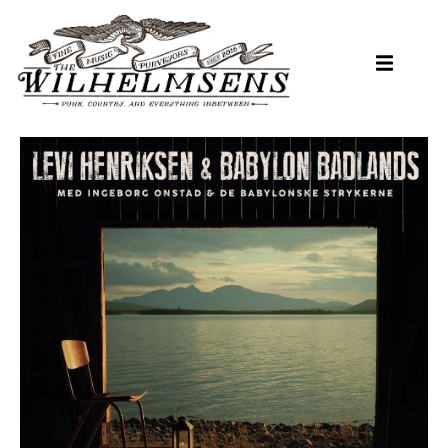
Hopp
til
hovedinnhold