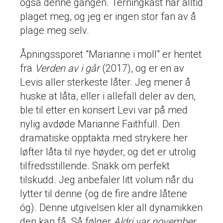
også denne gangen. Terningkast har alltid
plaget meg, og jeg er ingen stor fan av å
plage meg selv.
Åpningssporet "Marianne i moll" er hentet
fra
Verden av i går
(2017), og er en av
Levis aller sterkeste låter. Jeg mener å
huske at låta, eller i allefall deler av den,
ble til etter en konsert Levi var på med
nylig avdøde Marianne Faithfull. Den
dramatiske opptakta med strykere her
løfter låta til nye høyder, og det er utrolig
tilfredsstillende. Snakk om perfekt
tilskudd. Jeg anbefaler litt volum når du
lytter til denne (og de fire andre låtene
óg). Denne utgivelsen kler all dynamikken
den kan få. Så følger
Aldri var november