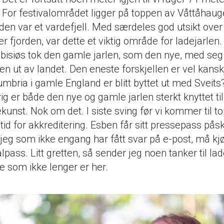
 For festivalområdet ligger på toppen av Våttåhaug
den var et vardefjell. Med særdeles god utsikt ove
er fjorden, var dette et viktig område for ladejarlen
bisiøs tok den gamle jarlen, som den nye, med seg
n ut av landet. Den eneste forskjellen er vel kansk
mbria i gamle England er blitt byttet ut med Sveits
ig er både den nye og gamle jarlen sterkt knyttet til
kunst. Nok om det. I siste sving før vi kommer til t
 tid for akkreditering. Esben får sitt pressepass pås
eg som ikke engang har fått svar på e-post, må kj
alpass. Litt gretten, så sender jeg noen tanker til la
e som ikke lenger er her.