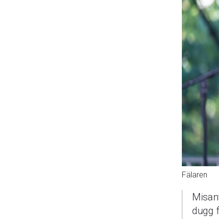
Fälaren
Misant
dugg f