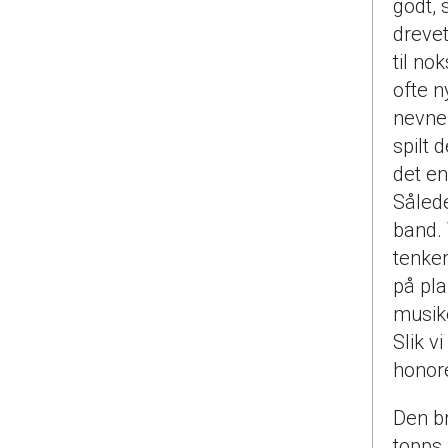
godt, 
drevet
til no
ofte n
nevnes
spilt d
det en
Sålede
band. 
tenker
på pla
musike
Slik v
honore
Den br
topps.