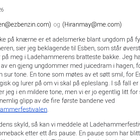
26
en@ezbenzin.com
Hiranmay@me.com
ke på knærne er et adelsmerke blant ungdom på fy
en, sier jeg beklagende til Esben, som står øvers
r på meg i Ladehammerens bratteste bakke. Jeg ha
 av en gjeng ungdommer med juicedram i hagen, fo
en sur tone. En tone som møtes av et søtt smil, for E
gisk og lurer på om vi skal på epleslang. I så fall er v
ier jeg i en mildere tone, men vi er jo egentlig litt for
 nemlig glipp av de fire første bandene ved
ammerfestivalen
.
rdens skyld, så kan vi meddele at Ladehammerfesti
omeback etter ett års pause. En pause som har blitt