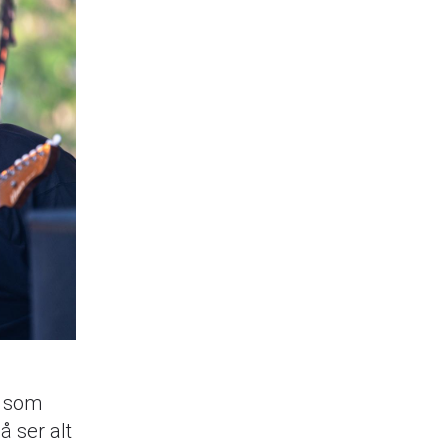
r som
å ser alt