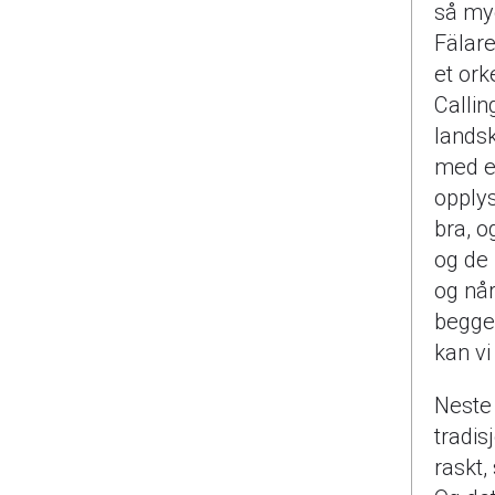
så mye
Fälare
et or
Callin
lands
med et
opply
bra, o
og de
og når
begge 
kan vi
Neste
tradis
raskt,