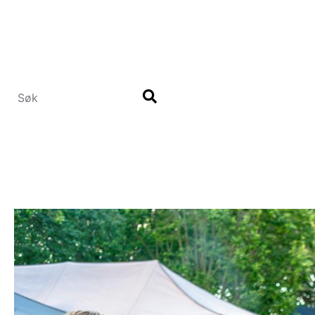
Hopp
til
hovedinnhold