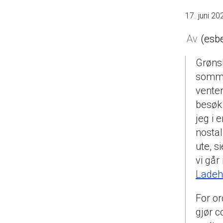
17. juni 20
esb
Grøns
sommer
vente
besøk
jeg i 
nostal
ute, s
vi går
Ladeh
For o
gjør c