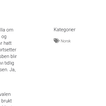
Kategorier
lla om
t og
Norsk
r hatt
rtsetter
sben blir
i tidlig
 sen. Ja,
valen
 brukt