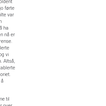
holdent
jo førte
ilte var
n
 å ha
men nå er
rense.
lerte
og vi
. Altså,
tablerte
oriet.
 å
e til
er over