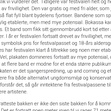
slik vi vurderer det. Tidligere var festivalen helt og 
 av frivillighet. Den var gratis og med fri alder, som 
kså flat fyll blant bydelens fjortiser. Bandene som sp
ylig etablerte, men med mye potensial. Bokassa ka
. Et band som fikk sitt gjennombrudd kort tid etter
er. I år er festivalen fortsatt drevet av frivillighet, 
 symbolsk pris for festivalpasset og 18-års aldersg
s har festivalen klart å tiltrekke seg noen mer etab
Vel, plakaten domineres fortsatt av mye potensial, 
 at flere band er modne for et enda større publikum
katen er det sjangerspredning, up and coming og e
re fra både alternativt ungdomsmiljø og konservat
i forstår det, så går inntektene fra festivalpassene til
re artistene.
atteste bakken er ikke den siste bakken for å komm
 Det er fortsatt noen meter igjen til vi rager 71 met