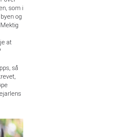
en, som i
r byen og
. Mektig
je at
?
opps, så
krevet,
øpe
dejarlens