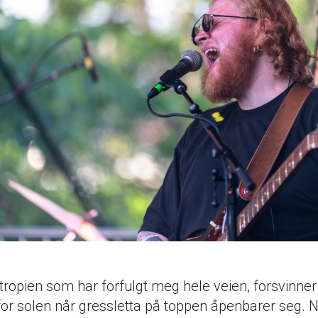
ropien som har forfulgt meg hele veien, forsvinne
or solen når gressletta på toppen åpenbarer seg. N