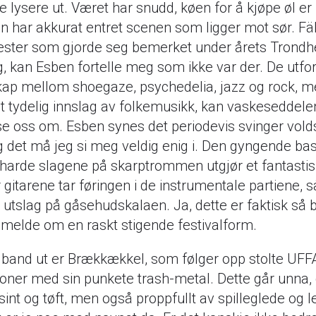
 lysere ut. Været har snudd, køen for å kjøpe øl er 
n har akkurat entret scenen som ligger mot sør. Fä
kester som gjorde seg bemerket under årets Trond
g, kan Esben fortelle meg som ikke var der. De utfo
kap mellom shoegaze, psychedelia, jazz og rock, 
 tydelig innslag av folkemusikk, kan vaskeseddele
se oss om. Esben synes det periodevis svinger vol
g det må jeg si meg veldig enig i. Den gyngende ba
 harde slagene på skarptrommen utgjør et fantasti
 gitarene tar føringen i de instrumentale partiene, så
utslag på gåsehudskalaen. Ja, dette er faktisk så b
 melde om en raskt stigende festivalform.
 band ut er Brækkækkel, som følger opp stolte UFF
joner med sin punkete trash-metal. Dette går unna, 
 sint og tøft, men også proppfullt av spilleglede og 