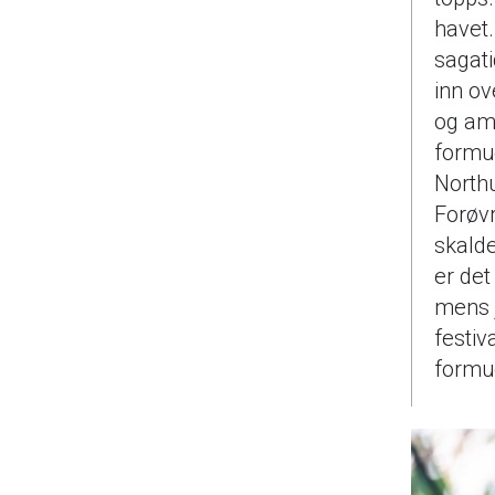
havet.
sagati
inn ov
og am
formue
Northu
Forøvr
skalde
er det
mens j
festiv
formu