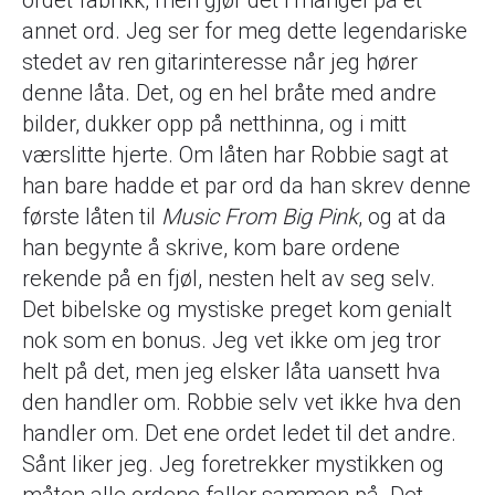
ordet fabrikk, men gjør det i mangel på et
annet ord. Jeg ser for meg dette legendariske
stedet av ren gitarinteresse når jeg hører
denne låta. Det, og en hel bråte med andre
bilder, dukker opp på netthinna, og i mitt
værslitte hjerte. Om låten har Robbie sagt at
han bare hadde et par ord da han skrev denne
første låten til
Music From Big Pink
, og at da
han begynte å skrive, kom bare ordene
rekende på en fjøl, nesten helt av seg selv.
Det bibelske og mystiske preget kom genialt
nok som en bonus. Jeg vet ikke om jeg tror
helt på det, men jeg elsker låta uansett hva
den handler om. Robbie selv vet ikke hva den
handler om. Det ene ordet ledet til det andre.
Sånt liker jeg. Jeg foretrekker mystikken og