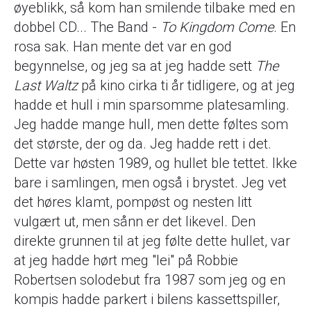
øyeblikk, så kom han smilende tilbake med en
dobbel CD... The Band -
To Kingdom Come
. En
rosa sak. Han mente det var en god
begynnelse, og jeg sa at jeg hadde sett
The
Last Waltz
på kino cirka ti år tidligere, og at jeg
hadde et hull i min sparsomme platesamling.
Jeg hadde mange hull, men dette føltes som
det største, der og da. Jeg hadde rett i det.
Dette var høsten 1989, og hullet ble tettet. Ikke
bare i samlingen, men også i brystet. Jeg vet
det høres klamt, pompøst og nesten litt
vulgært ut, men sånn er det likevel. Den
direkte grunnen til at jeg følte dette hullet, var
at jeg hadde hørt meg "lei" på Robbie
Robertsen solodebut fra 1987 som jeg og en
kompis hadde parkert i bilens kassettspiller,