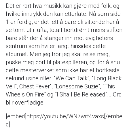
Det er rart hva musikk kan gjøre med folk, og
hvilke inntrykk den kan etterlate. Nå som side
1 er ferdig, er det lett å bare bli sittende her å
se tomt ut i lufta, totalt bortdrømt mens stiften
bare står der å stanger inn mot evighetens
sentrum som hviler langt hinsides dette
albumet. Men jeg tror jeg skal reise meg,
puske meg bort til platespilleren, og for å snu
dette mesterverket som ikke har et bortkasta
sekund i sine riller. "We Can Talk", "Long Black
Veil", Chest Fever", "Lonesome Suzie", "This
Wheels On Fire" og "I Shall Be Released"... Ord
blir overflødige.
[embed]https://youtu.be/WN7wrf4vaxs[/embe
d]