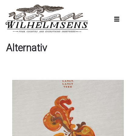
Hopp
til
hovedinnhold
Alternativ