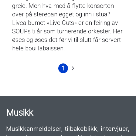
greie. Men hva med å flytte konserten
over på stereoanlegget og inn i stua?
Livealbumet «Live Cuts» er en feiring av
SOUPs ti år som turnerende orkester. Her
øses og øses det før vi til slutt får servert
hele bouillabaissen.
1
Nåværende
Neste
Sider
side
side
Musikk
Musikkanmeldelser, tilbakeblikk, intervjuer,