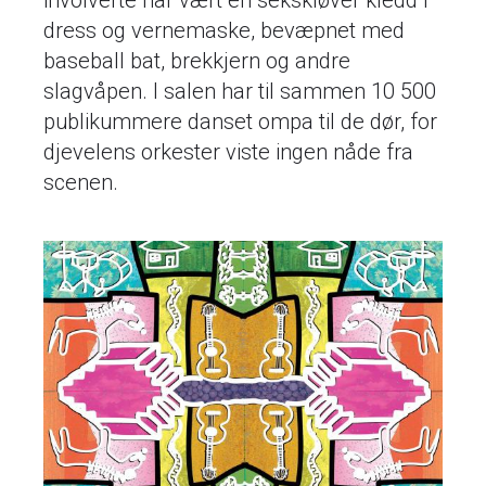
involverte har vært en sekskløver kledd i
dress og vernemaske, bevæpnet med
baseball bat, brekkjern og andre
slagvåpen. I salen har til sammen 10 500
publikummere danset ompa til de dør, for
djevelens orkester viste ingen nåde fra
scenen.