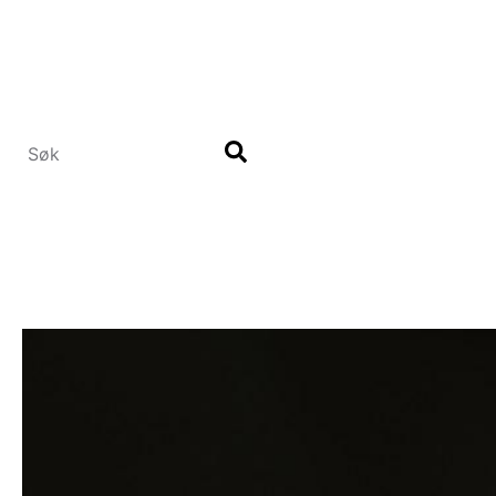
Hopp
til
hovedinnhold