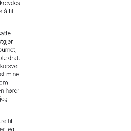
 krevdes
tå til.
satte
tgjør
lbumet,
le dratt
korsvei,
ist mine
som
en hører
 jeg
e til
er jeg