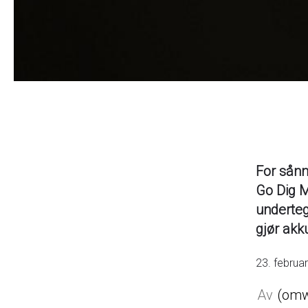
For sånn
Go Dig M
underteg
gjør akk
23. februa
omw