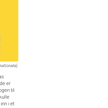
nnaSonata)
as
de er
ogen til
kulle
inn i et