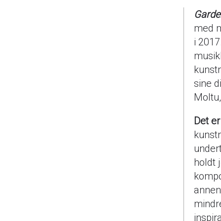
Garden
med mu
i 2017
musikk
kunst
sine d
Moltu,
Det er
kunstn
undert
holdt 
kompos
annen 
mindre
inspir