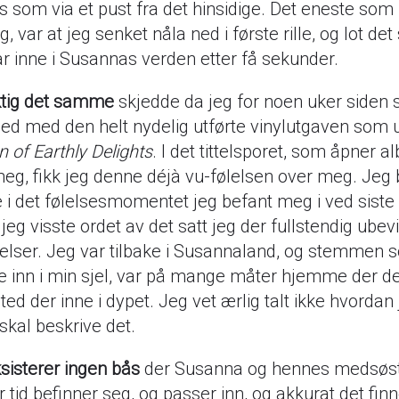
s som via et pust fra det hinsidige. Det eneste som
, var at jeg senket nåla ned i første rille, og lot det s
r inne i Susannas verden etter få sekunder.
tig det samme
skjedde da jeg for noen uker siden 
d med den helt nydelig utførte vinylutgaven som u
 of Earthly Delights
. I det tittelsporet, som åpner a
meg, fikk jeg denne déjà vu-følelsen over meg. Jeg b
e i det følelsesmomentet jeg befant meg i ved siste 
 jeg visste ordet av det satt jeg der fullstendig ubev
elser. Jeg var tilbake i Susannaland, og stemmen 
e inn i min sjel, var på mange måter hjemme der d
t sted der inne i dypet. Jeg vet ærlig talt ikke hvordan
 skal beskrive det.
sisterer ingen bås
der Susanna og hennes medsøstr
 tid befinner seg, og passer inn, og akkurat det finn