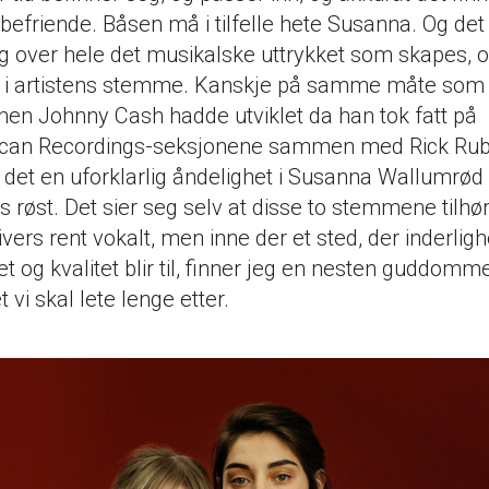
befriende. Båsen må i tilfelle hete Susanna. Og det
g over hele det musikalske uttrykket som skapes, 
g i artistens stemme. Kanskje på samme måte som
en Johnny Cash hadde utviklet da han tok fatt på
can Recordings-seksjonene sammen med Rick Rub
 det en uforklarlig åndelighet i Susanna Wallumrød
 røst. Det sier seg selv at disse to stemmene tilhø
nivers rent vokalt, men inne der et sted, der inderligh
tet og kvalitet blir til, finner jeg en nesten guddomme
t vi skal lete lenge etter.