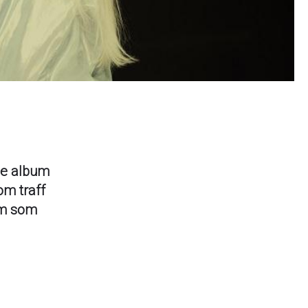
ige album
om traff
um som