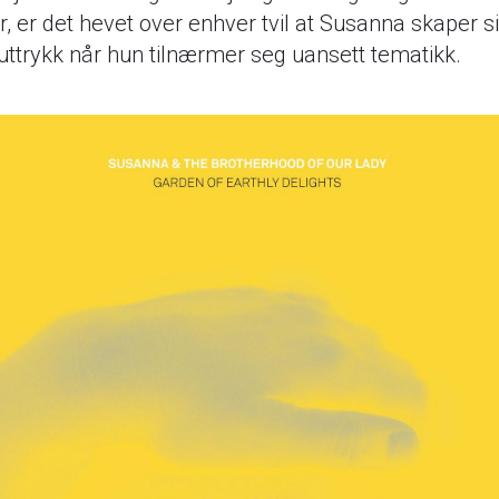
er, er det hevet over enhver tvil at Susanna skaper si
uttrykk når hun tilnærmer seg uansett tematikk.