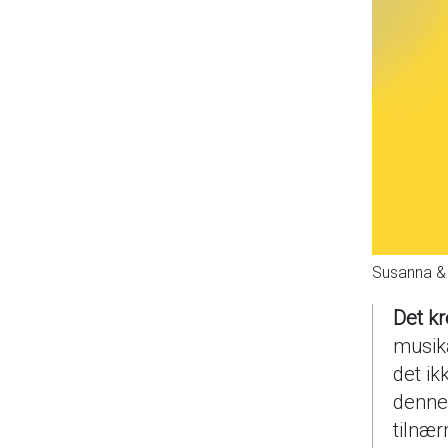
Susanna & 
Det k
musika
det ik
denne 
tilnæ