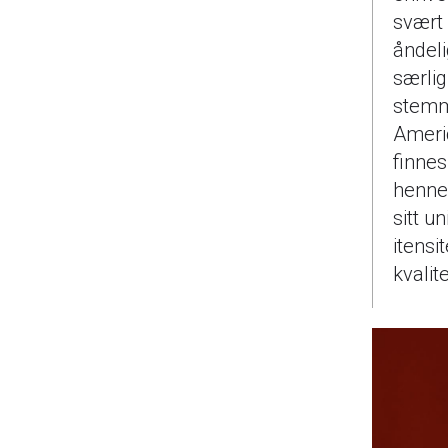
svært 
åndeli
særli
stemm
Ameri
finnes
hennes
sitt u
itensi
kvalite