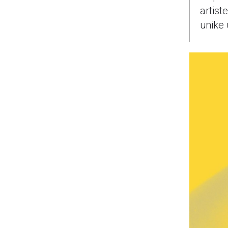
artist
unike 