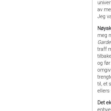
univer
av meg
Jeg va
Nøyak
meg ne
Garden
traff 
tilbak
og før
omgiv
trengt
til, e
ellers
Det ek
enhver