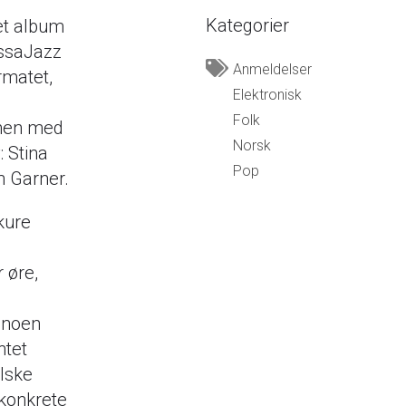
Kategorier
et album
ossaJazz
Anmeldelser
rmatet,
Elektronisk
Folk
mmen med
Norsk
: Stina
Pop
n Garner.
kure
 øre,
r noen
ntet
lske
 konkrete