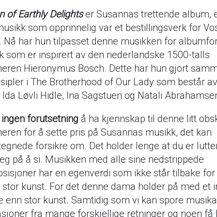
 of Earthly Delights
er Susannas trettende album, 
sikk som opprinnelig var et bestillingsverk for V
. Nå har hun tilpasset denne musikken for albumfo
 som er inspirert av den nederlandske 1500-talls
neren Hieronymus Bosch. Dette har hun gjort sa
isipler i The Brotherhood of Our Lady som består av
 Ida Løvli Hidle, Ina Sagstuen og Natali Abrahamse
 ingen forutsetning
å ha kjennskap til denne litt obs
eren for å sette pris på Susannas musikk, det kan
egnede forsikre om. Det holder lenge at du er lutter
jeg på å si. Musikken med alle sine nedstrippede
isjoner har en egenverdi som ikke står tilbake fo
stor kunst. For det denne dama holder på med et i
 enn stor kunst. Samtidig som vi kan spore musika
asjoner fra mange forskjellige retninger og noen få