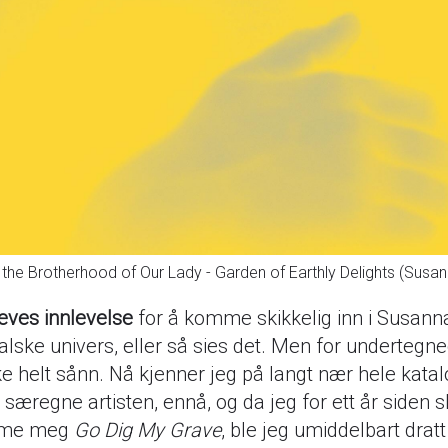
the Brotherhood of Our Lady - Garden of Earthly Delights (Susa
reves innlevelse
for å komme skikkelig inn i Susann
lske univers, eller så sies det. Men for undertegne
ke helt sånn. Nå kjenner jeg på langt nær hele katal
særegne artisten, ennå, og da jeg for ett år siden s
rme meg
Go Dig My Grave
, ble jeg umiddelbart dratt 