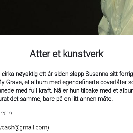
Atter et kunstverk
 cirka nøyaktig ett år siden slapp Susanna sitt forr
y Grave, et album med egendefinerte coverlåter s
nede med full kraft. Nå er hun tilbake med et alb
urat det samme, bare på en litt annen måte.
r 2019
cash@gmail.com