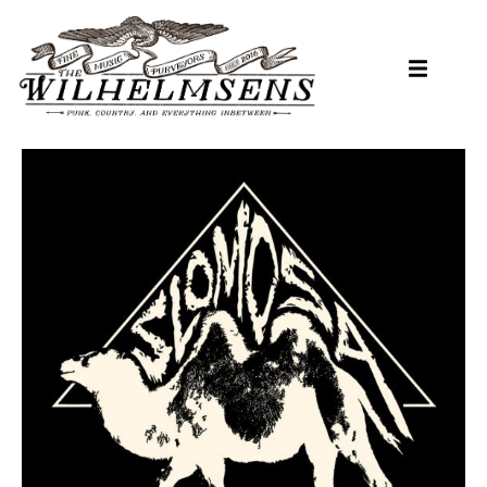
Hopp
til
hovedinnhold