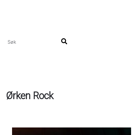
Hopp
til
hovedinnhold
Ørken Rock