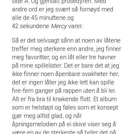
side A. Og gjentatt prosedyren. Med
andre ord er jeg svært så fornøyd med
alle de 45 minuttene og
42 sekundene
Mercy
varer.
Så er det selvsagt sånn at noen av låtene
treffer meg sterkere enn andre, jeg finner
meg favoritter, og en låt eller tre havner
på mine spillelister. Det er bare det at jeg
ikke finner noen åpenbare svakheter her,
det er ingen låter jeg ikke lett kan spille
fire-fem ganger på rappen uten å bli lei.
Alt er fra bra til knakende flott. Et album
som er helstøpt og føles som et konsept
gjør meg alltid glad, og når
åpningsmelodien på ei skive viser seg å
være en av de sterkeste så tyder det på