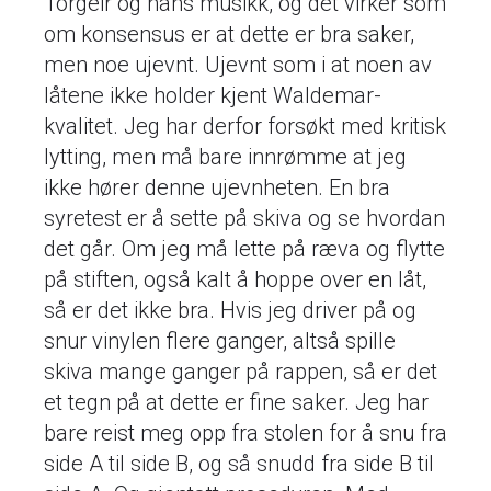
Torgeir og hans musikk, og det virker som
om konsensus er at dette er bra saker,
men noe ujevnt. Ujevnt som i at noen av
låtene ikke holder kjent Waldemar-
kvalitet. Jeg har derfor forsøkt med kritisk
lytting, men må bare innrømme at jeg
ikke hører denne ujevnheten. En bra
syretest er å sette på skiva og se hvordan
det går. Om jeg må lette på ræva og flytte
på stiften, også kalt å hoppe over en låt,
så er det ikke bra. Hvis jeg driver på og
snur vinylen flere ganger, altså spille
skiva mange ganger på rappen, så er det
et tegn på at dette er fine saker. Jeg har
bare reist meg opp fra stolen for å snu fra
side A til side B, og så snudd fra side B til