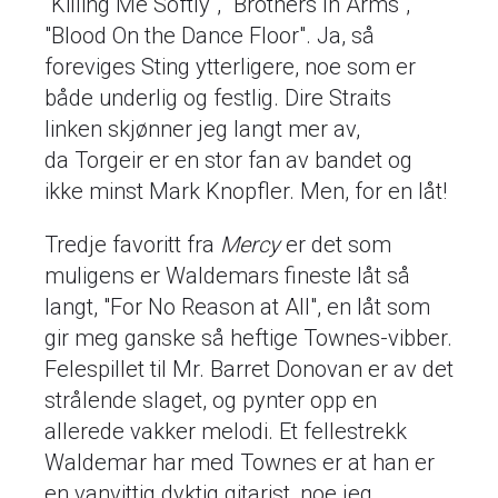
"Killing Me Softly", "Brothers In Arms",
"Blood On the Dance Floor". Ja, så
foreviges Sting ytterligere, noe som er
både underlig og festlig. Dire Straits
linken skjønner jeg langt mer av,
da Torgeir er en stor fan av bandet og
ikke minst Mark Knopfler. Men, for en låt!
Tredje favoritt fra
Mercy
er det som
muligens er Waldemars fineste låt så
langt, "For No Reason at All", en låt som
gir meg ganske så heftige Townes-vibber.
Felespillet til Mr. Barret Donovan er av det
strålende slaget, og pynter opp en
allerede vakker melodi. Et fellestrekk
Waldemar har med Townes er at han er
en vanvittig dyktig gitarist, noe jeg