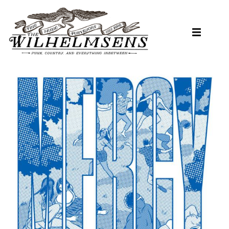
Hopp
til
hovedinnhold