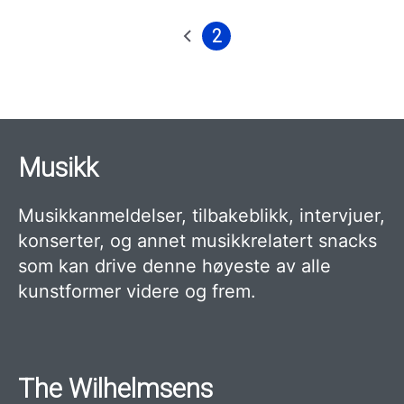
2
Forrige
Nåværende
Sider
side
side
Musikk
Musikkanmeldelser, tilbakeblikk, intervjuer,
konserter, og annet musikkrelatert snacks
som kan drive denne høyeste av alle
kunstformer videre og frem.
The Wilhelmsens