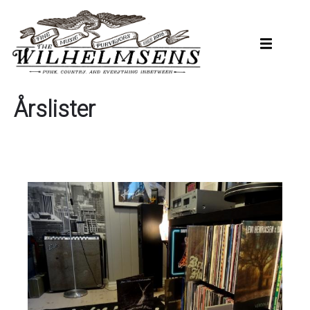
Hopp
til
hovedinnhold
Årslister