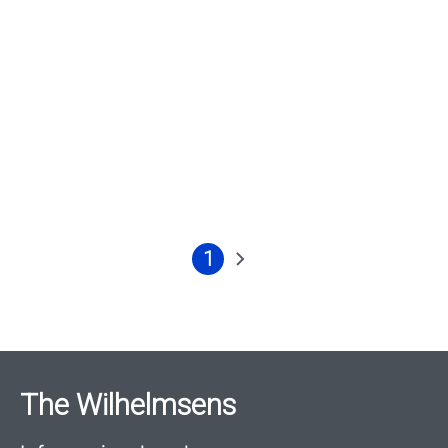
1
Nåværende
Neste
side
side
The Wilhelmsens