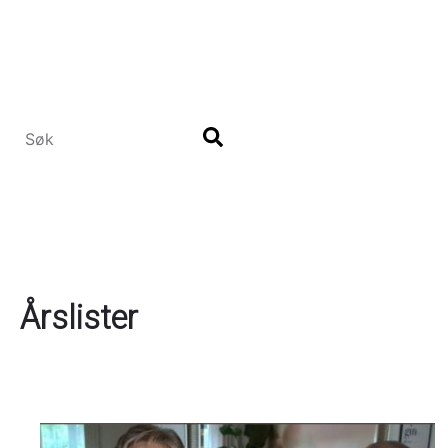
Hopp
til
hovedinnhold
Årslister