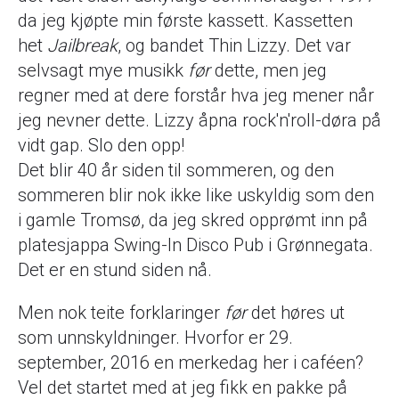
da jeg kjøpte min første kassett. Kassetten
het
Jailbreak
, og bandet Thin Lizzy. Det var
selvsagt mye musikk
før
dette, men jeg
regner med at dere forstår hva jeg mener når
jeg nevner dette. Lizzy åpna rock'n'roll-døra på
vidt gap. Slo den opp!
Det blir 40 år siden til sommeren, og den
sommeren blir nok ikke like uskyldig som den
i gamle Tromsø, da jeg skred opprømt inn på
platesjappa Swing-In Disco Pub i Grønnegata.
Det er en stund siden nå.
Men nok teite forklaringer
før
det høres ut
som unnskyldninger. Hvorfor er 29.
september, 2016 en merkedag her i caféen?
Vel det startet med at jeg fikk en pakke på