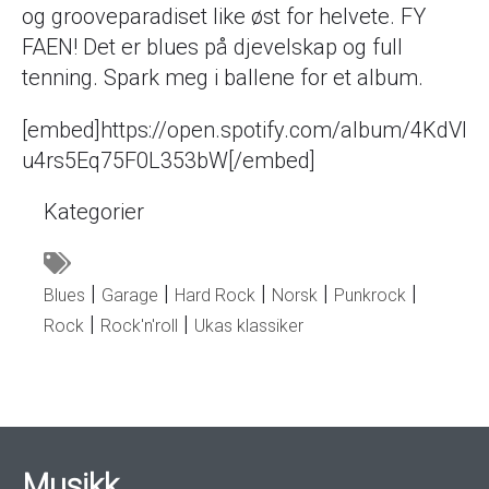
og grooveparadiset like øst for helvete. FY
FAEN! Det er blues på djevelskap og full
tenning. Spark meg i ballene for et album.
[embed]https://open.spotify.com/album/4KdVl
u4rs5Eq75F0L353bW[/embed]
Kategorier
Blues
Garage
Hard Rock
Norsk
Punkrock
Rock
Rock'n'roll
Ukas klassiker
Musikk