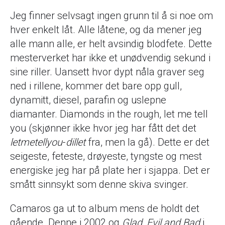
Jeg finner selvsagt ingen grunn til å si noe om
hver enkelt låt. Alle låtene, og da mener jeg
alle mann alle, er helt avsindig blodfete. Dette
mesterverket har ikke et unødvendig sekund i
sine riller. Uansett hvor dypt nåla graver seg
ned i rillene, kommer det bare opp gull,
dynamitt, diesel, parafin og uslepne
diamanter. Diamonds in the rough, let me tell
you (skjønner ikke hvor jeg har fått det det
letmetellyou
-
dillet
fra, men la gå). Dette er det
seigeste, feteste, drøyeste, tyngste og mest
energiske jeg har på plate her i sjappa. Det er
smått sinnsykt som denne skiva svinger.
Camaros ga ut to album mens de holdt det
gående. Denne i 2002 og
Glad, Evil and Bad
i