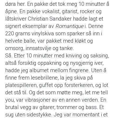
døra her. En pakke det tok meg 10 minutter å
åpne. En pakke vokalist, gitarist, rocker og
låtskriver Christian Sandaker hadde lagt et
signert eksemplar av
Romantique
i. Denne
220 grams vinylskiva som sparker så inn i
helvete balle, var pakket med kløkt og
omsorg, innsatsvilje og tanke.
Så. Etter 10 minutter med kniving og saksing,
altså forsiktig oppakning og nysgjerrig iver,
hadde jeg albumet mellom fingrene. Uten å
finne frem lesebrillene, la jeg skiva på
platespilleren, guffet opp forsterkeren, og lot
det stå til. Og det som møtte meg, let me tell
you, var vibrasjoner av en annen verden. En
brutal vegg av gitarer, trommer og bass. Et
sug uten sidestykke. Jeg var momentant i et