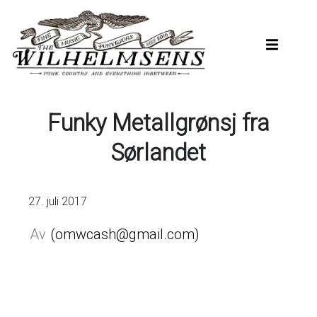
Hopp
til
hovedinnhold
Funky Metallgrønsj fra
Sørlandet
27. juli 2017
omwcash@gmail.com