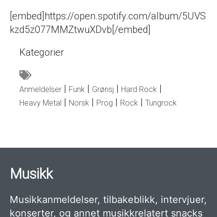
[embed]https://open.spotify.com/album/5UVS
kzd5z077MMZtwuXDvb[/embed]
Kategorier
Anmeldelser
Funk
Grønsj
Hard Rock
Heavy Metal
Norsk
Prog
Rock
Tungrock
Musikk
Musikkanmeldelser, tilbakeblikk, intervjuer,
konserter, og annet musikkrelatert snacks