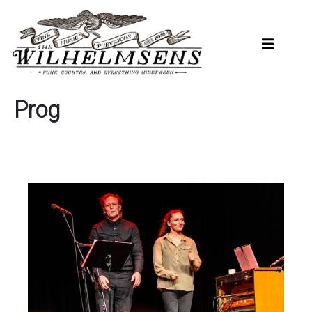
Hopp
til
hovedinnhold
Prog