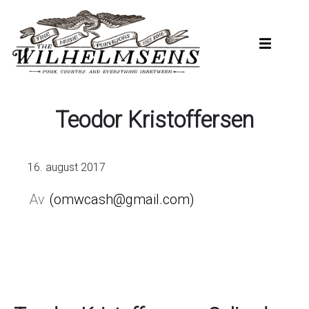
Hopp
til
hovedinnhold
Teodor Kristoffersen
16. august 2017
omwcash@gmail.com