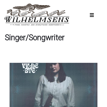
Hopp
til
hovedinnhold
Singer/Songwriter