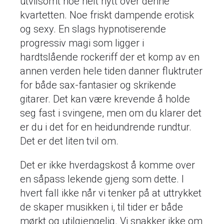
utvilsomt noe helt nytt over denne
kvartetten. Noe friskt dampende erotisk
og sexy. En slags hypnotiserende
progressiv magi som ligger i
hardtslående rockeriff der et komp av en
annen verden hele tiden danner fluktruter
for både sax-fantasier og skrikende
gitarer. Det kan være krevende å holde
seg fast i svingene, men om du klarer det
er du i det for en heidundrende rundtur.
Det er det liten tvil om.
Det er ikke hverdagskost å komme over
en såpass lekende gjeng som dette. I
hvert fall ikke når vi tenker på at uttrykket
de skaper musikken i, til tider er både
mørkt og utilgjengelig. Vi snakker ikke om