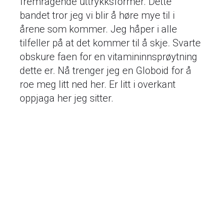
fremragende uttrykksformer. Dette
bandet tror jeg vi blir å høre mye til i
årene som kommer. Jeg håper i alle
tilfeller på at det kommer til å skje. Svarte
obskure faen for en vitamininnsprøytning
dette er. Nå trenger jeg en Globoid for å
roe meg litt ned her. Er litt i overkant
oppjaga her jeg sitter.